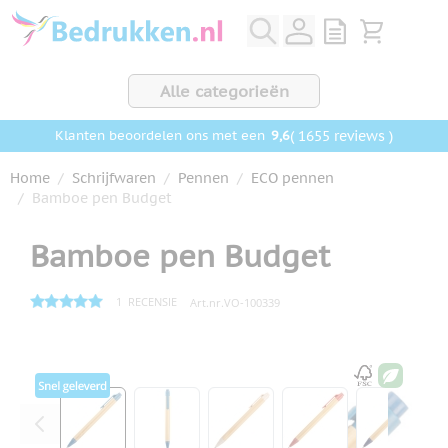
Ga naar de inhoud
View quote, Q
Bekijk wink
Alle categorieën
9,6
( 1655 reviews )
Klanten beoordelen ons met een
Home
/
Schrijfwaren
/
Pennen
/
ECO pennen
/
Bamboe pen Budget
Bamboe pen Budget
1
RECENSIE
Art.nr.
VO-100339
Hoofdafbeelding
Klik om afbeelding op volledig scherm te bekijken
View larger image
View larger image
View larger image
View larger ima
View la