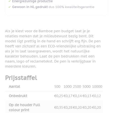
✔
Energiezuinige productie
✔
Gewoon in NL gedrukt
dus 100% kwaliteitsgarantie
Als je kiest voor de Bamboe pen budget laat je je
relaties merken dat je milieubewust bezig bent. Dit
model ligt prettig in de hand en schrijft erg fijn. De pen
heeft van zichzelf al een ECO-vriendelijke uitstraling en
als je ‘m laat lasergraveren, wordt het natuurlijke
karakter behouden. Laat de pen bedrukken met een
naam, logo of reclametekst. De pen is verkrijgbaar in
meerdere kleuren.
Prijsstaffel
Aantal
500
1000
2500
5000
10000
Onbedrukt
€0,25
€0,17
€0,14
€0,13
€0,12
Op de houder Full
€0,35
€0,28
€0,20
€0,20
€0,20
colour print