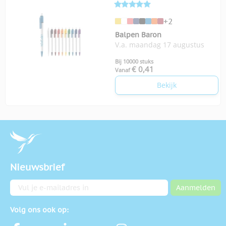
+2
Balpen Baron
V.a. maandag 17 augustus
Bij 10000 stuks
€ 0,41
Vanaf
Bekijk
Nieuwsbrief
E-mailadres
Aanmelden
Volg ons ook op: