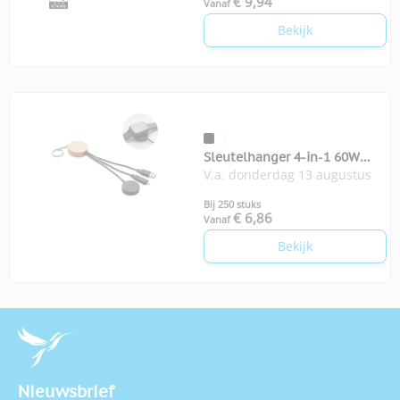
€ 9,94
Vanaf
Bekijk
Sleutelhanger 4-in-1 60W
V.a. donderdag 13 augustus
kabel
Bij 250 stuks
€ 6,86
Vanaf
Bekijk
Nieuwsbrief