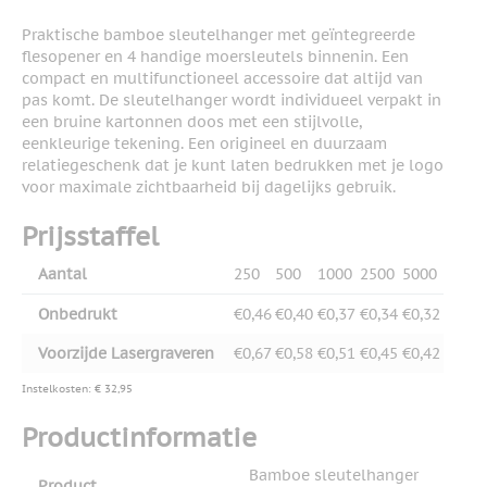
Praktische bamboe sleutelhanger met geïntegreerde
flesopener en 4 handige moersleutels binnenin. Een
compact en multifunctioneel accessoire dat altijd van
pas komt. De sleutelhanger wordt individueel verpakt in
een bruine kartonnen doos met een stijlvolle,
eenkleurige tekening. Een origineel en duurzaam
relatiegeschenk dat je kunt laten bedrukken met je logo
voor maximale zichtbaarheid bij dagelijks gebruik.
Prijsstaffel
Aantal
250
500
1000
2500
5000
Onbedrukt
€0,46
€0,40
€0,37
€0,34
€0,32
Voorzijde Lasergraveren
€0,67
€0,58
€0,51
€0,45
€0,42
Instelkosten: € 32,95
Productinformatie
Bamboe sleutelhanger
Product