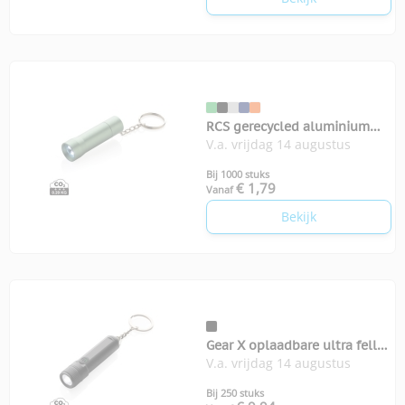
RCS gerecycled aluminium
V.a. vrijdag 14 augustus
sleutelhanger zaklamp Flash
Bij 1000 stuks
€ 1,79
Vanaf
Bekijk
Gear X oplaadbare ultra felle
V.a. vrijdag 14 augustus
zaklamp
Bij 250 stuks