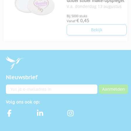
Glider slider make-upspiegel
V.a. donderdag 13 augustus
Bij 5000 stuks
€ 0,45
Vanaf
Bekijk
Nieuwsbrief
E-mailadres
Aanmelden
Volg ons ook op: