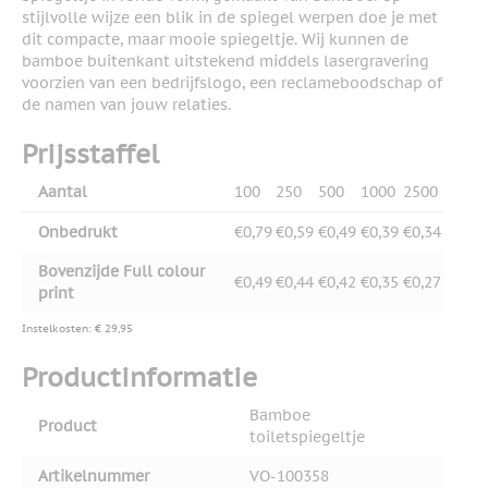
stijlvolle wijze een blik in de spiegel werpen doe je met
dit compacte, maar mooie spiegeltje. Wij kunnen de
bamboe buitenkant uitstekend middels lasergravering
voorzien van een bedrijfslogo, een reclameboodschap of
de namen van jouw relaties.
Prijsstaffel
Aantal
100
250
500
1000
2500
Onbedrukt
€0,79
€0,59
€0,49
€0,39
€0,34
Bovenzijde Full colour
€0,49
€0,44
€0,42
€0,35
€0,27
print
Instelkosten: € 29,95
Productinformatie
Bamboe
Product
toiletspiegeltje
Artikelnummer
VO-100358