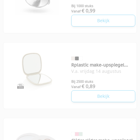
Bij 1000 stuks
€ 0,99
Vanaf
Bekijk
Rplastic make-upspiegel
V.a. vrijdag 14 augustus
Reflecta
Bij 2500 stuks
€ 0,89
Vanaf
Bekijk