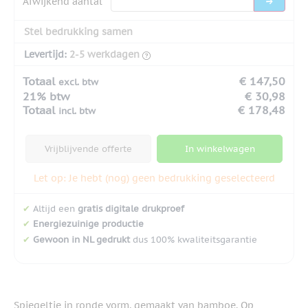
Afwijkend aantal
Stel bedrukking samen
Levertijd:
2-5 werkdagen
Totaal
€ 147,50
excl. btw
21% btw
€ 30,98
Totaal
€ 178,48
incl. btw
Vrijblijvende offerte
In winkelwagen
Let op: Je hebt (nog) geen bedrukking geselecteerd
✔
Altijd een
gratis digitale drukproef
✔
Energiezuinige productie
✔
Gewoon in NL gedrukt
dus 100% kwaliteitsgarantie
Spiegeltje in ronde vorm, gemaakt van bamboe. Op