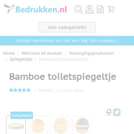
Ga naar de inhoud
View quote, Q
Bekijk wink
Alle categorieën
9,6
( 1654 reviews )
Klanten beoordelen ons met een
Home
/
Wellness en keuken
/
Verzorgingsproducten
/
Spiegeltjes
/
Bamboe toiletspiegeltje
Bamboe toiletspiegeltje
1
RECENSIE
Art.nr.
VO-100358
Hoofdafbeelding
Klik om afbeelding op volledig scherm te bekijken
View larger image
View larger image
View larger image
View larger image