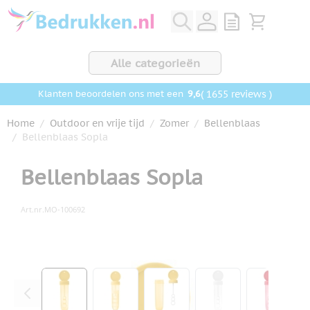
Ga naar de inhoud
View quote, Q
Bekijk wink
Alle categorieën
9,6
( 1655 reviews )
Klanten beoordelen ons met een
Home
/
Outdoor en vrije tijd
/
Zomer
/
Bellenblaas
/
Bellenblaas Sopla
Bellenblaas Sopla
Art.nr.
MO-100692
Hoofdafbeelding
Klik om afbeelding op volledig scherm te bekijken
View larger image
View larger image
View larger image
View larger ima
View la