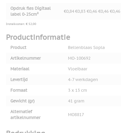
Opdruk fles Digitaal
€0,84
€0,83
€0,46
€0,46
€0,46
label 0-25cm²
Instelkosten: € 52,00
Productinformatie
Product
Bellenblaas Sopla
Artikelnummer
MO-100692
Materiaal
Vloeibaar
Levertijd
4-7 werkdagen
Formaat
3 x 13 cm
Gewicht (gr)
41 gram
Alternatief
MO8817
artikelnummer