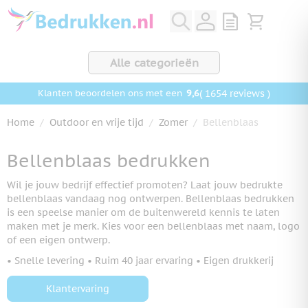
Ga naar de inhoud
View quote, Q
Bekijk wink
Alle categorieën
9,6
( 1654 reviews )
Klanten beoordelen ons met een
Home
/
Outdoor en vrije tijd
/
Zomer
/
Bellenblaas
Bellenblaas bedrukken
Wil je jouw bedrijf effectief promoten? Laat jouw bedrukte
bellenblaas vandaag nog ontwerpen. Bellenblaas bedrukken
is een speelse manier om de buitenwereld kennis te laten
maken met je merk. Kies voor een bellenblaas met naam, logo
of een eigen ontwerp.
• Snelle levering • Ruim 40 jaar ervaring • Eigen drukkerij
Klantervaring