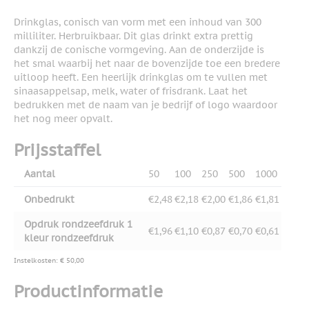
Drinkglas, conisch van vorm met een inhoud van 300
milliliter. Herbruikbaar. Dit glas drinkt extra prettig
dankzij de conische vormgeving. Aan de onderzijde is
het smal waarbij het naar de bovenzijde toe een bredere
uitloop heeft. Een heerlijk drinkglas om te vullen met
sinaasappelsap, melk, water of frisdrank. Laat het
bedrukken met de naam van je bedrijf of logo waardoor
het nog meer opvalt.
Prijsstaffel
Aantal
50
100
250
500
1000
Onbedrukt
€2,48
€2,18
€2,00
€1,86
€1,81
Opdruk rondzeefdruk 1
€1,96
€1,10
€0,87
€0,70
€0,61
kleur rondzeefdruk
Instelkosten: € 50,00
Productinformatie