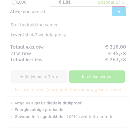
1000
€ 1,81
Bespaar 27%
Afwijkend aantal
Stel bedrukking samen
Levertijd:
4-7 werkdagen
Totaal
€ 218,00
excl. btw
21% btw
€ 45,78
Totaal
€ 263,78
incl. btw
Vrijblijvende offerte
In winkelwagen
Let op: Je hebt (nog) geen bedrukking geselecteerd
✔
Altijd een
gratis digitale drukproef
✔
Energiezuinige productie
✔
Gewoon in NL gedrukt
dus 100% kwaliteitsgarantie