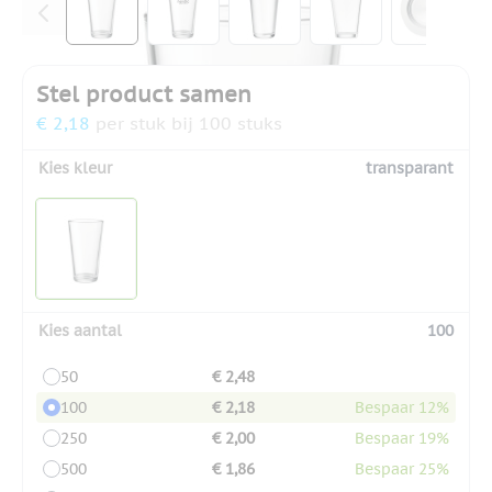
Stel product samen
€ 2,18
per stuk bij 100 stuks
Kies kleur
transparant
Kies aantal
100
50
€ 2,48
100
€ 2,18
Bespaar 12%
250
€ 2,00
Bespaar 19%
500
€ 1,86
Bespaar 25%