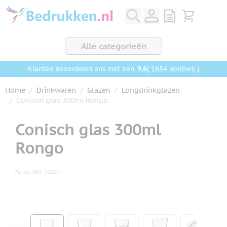
Ga naar de inhoud
View quote, Q
Bekijk wink
Alle categorieën
9,6
( 1654 reviews )
Klanten beoordelen ons met een
Home
/
Drinkwaren
/
Glazen
/
Longdrinkglazen
/
Conisch glas 300ml Rongo
Conisch glas 300ml
Rongo
Art.nr.
MO-102071
Hoofdafbeelding
Klik om afbeelding op volledig scherm te bekijken
View larger image
View larger image
View larger image
View larger ima
View la