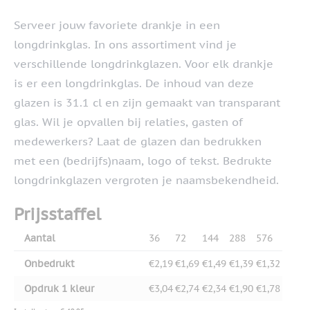
Serveer jouw favoriete drankje in een
longdrinkglas. In ons assortiment vind je
verschillende longdrinkglazen. Voor elk drankje
is er een longdrinkglas. De inhoud van deze
glazen is 31.1 cl en zijn gemaakt van transparant
glas. Wil je opvallen bij relaties, gasten of
medewerkers? Laat de glazen dan bedrukken
met een (bedrijfs)naam, logo of tekst. Bedrukte
longdrinkglazen vergroten je naamsbekendheid.
Prijsstaffel
Aantal
36
72
144
288
576
Onbedrukt
€2,19
€1,69
€1,49
€1,39
€1,32
Opdruk 1 kleur
€3,04
€2,74
€2,34
€1,90
€1,78