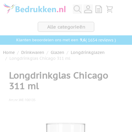
Ga naar de inhoud
View quote, Q
Bekijk wink
Alle categorieën
9,6
( 1654 reviews )
Klanten beoordelen ons met een
Home
/
Drinkwaren
/
Glazen
/
Longdrinkglazen
/
Longdrinkglas Chicago 311 ml
Longdrinkglas Chicago
311 ml
Art.nr.
WE-100135
Hoofdafbeelding
Klik om afbeelding op volledig scherm te bekijken