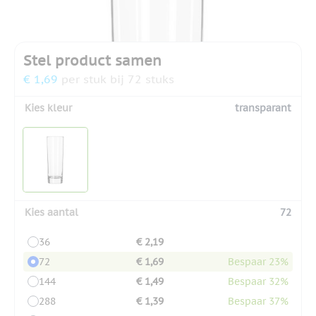
Stel product samen
€ 1,69
per stuk bij 72 stuks
Kies kleur
transparant
Kies aantal
72
36
€ 2,19
72
€ 1,69
Bespaar 23%
144
€ 1,49
Bespaar 32%
288
€ 1,39
Bespaar 37%