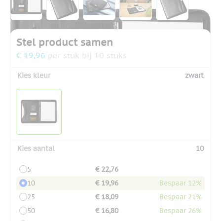
Stel product samen
€ 19,96
per stuk bij 10 stuks
Kies kleur
zwart
Kies aantal
10
5
€ 22,76
10
€ 19,96
Bespaar 12%
25
€ 18,09
Bespaar 21%
50
€ 16,80
Bespaar 26%