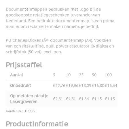
Documentenmappen bedrukken met logo bij de
goedkoopste relatiegeschenken leverancier van
Nederland. Een bedrukte documentenmap is een prima
manier om reclame te maken namens je bedrijf.
PU Charles DickensÂ® documentenmap (A4). Voorzien
van een ritssluiting, dual power calculator (8-digits) en
schrijfblok (50 vel), excl. pen.
Prijsstaffel
Aantal
5
10
25
50
100
Onbedrukt
€22,76
€19,96
€18,09
€16,80
€16,34
Op metalen plaatje
€2,81
€2,81
€1,84
€1,45
€1,13
Lasergraveren
Instelkosten: € 32,95
Productinformatie