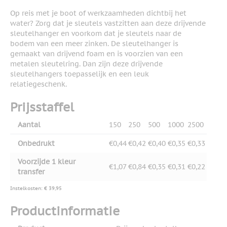
Op reis met je boot of werkzaamheden dichtbij het
water? Zorg dat je sleutels vastzitten aan deze drijvende
sleutelhanger en voorkom dat je sleutels naar de
bodem van een meer zinken. De sleutelhanger is
gemaakt van drijvend foam en is voorzien van een
metalen sleutelring. Dan zijn deze drijvende
sleutelhangers toepasselijk en een leuk
relatiegeschenk.
Prijsstaffel
Aantal
150
250
500
1000
2500
Onbedrukt
€0,44
€0,42
€0,40
€0,35
€0,33
Voorzijde 1 kleur
€1,07
€0,84
€0,35
€0,31
€0,22
transfer
Instelkosten: € 39,95
Productinformatie