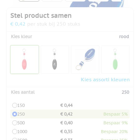
Stel product samen
€ 0,42
per stuk bij 250 stuks
Kies kleur
rood
Kies assorti kleuren
Kies aantal
250
150
€ 0,44
250
€ 0,42
Bespaar 5%
500
€ 0,40
Bespaar 9%
1000
€ 0,35
Bespaar 20%