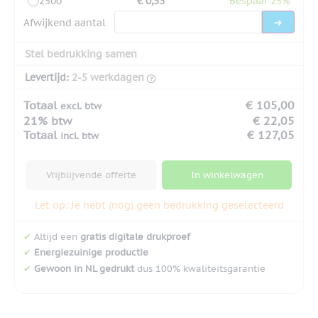
2500
€ 0,33
Bespaar 25%
Afwijkend aantal
Stel bedrukking samen
Levertijd:
2-5 werkdagen
Totaal
€ 105,00
excl. btw
21% btw
€ 22,05
Totaal
€ 127,05
incl. btw
Vrijblijvende offerte
In winkelwagen
Let op: Je hebt (nog) geen bedrukking geselecteerd
✔
Altijd een
gratis digitale drukproef
✔
Energiezuinige productie
✔
Gewoon in NL gedrukt
dus 100% kwaliteitsgarantie