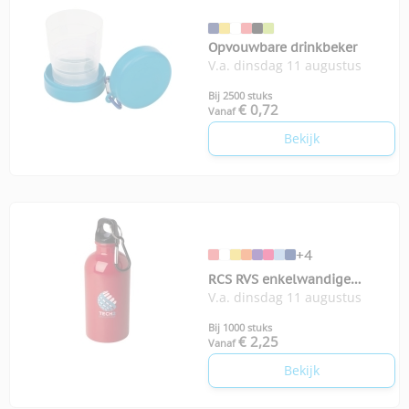
Opvouwbare drinkbeker
V.a. dinsdag 11 augustus
Bij 2500 stuks
€ 0,72
Vanaf
Bekijk
+4
RCS RVS enkelwandige
V.a. dinsdag 11 augustus
waterfles Oregon 400 ml
Bij 1000 stuks
€ 2,25
Vanaf
Bekijk