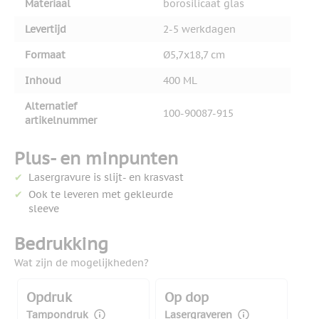
Materiaal
borosilicaat glas
Levertijd
2-5 werkdagen
Formaat
Ø5,7x18,7 cm
Inhoud
400 ML
Alternatief
100-90087-915
artikelnummer
Plus- en minpunten
Lasergravure is slijt- en krasvast
Ook te leveren met gekleurde
sleeve
Bedrukking
Wat zijn de mogelijkheden?
Opdruk
Op dop
Tampondruk
Lasergraveren