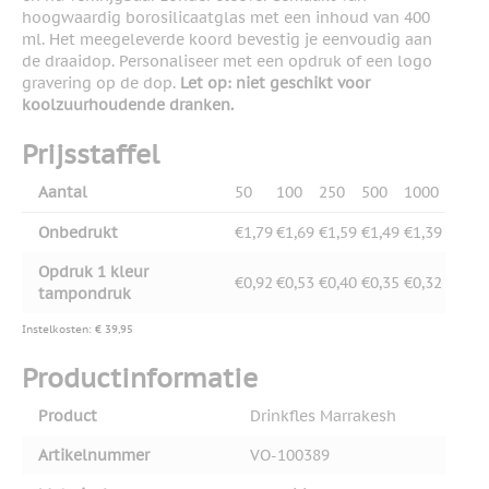
hoogwaardig borosilicaatglas met een inhoud van 400
ml. Het meegeleverde koord bevestig je eenvoudig aan
de draaidop. Personaliseer met een opdruk of een logo
gravering op de dop.
Let op: niet geschikt voor
koolzuurhoudende dranken.
Prijsstaffel
Aantal
50
100
250
500
1000
Onbedrukt
€1,79
€1,69
€1,59
€1,49
€1,39
Opdruk 1 kleur
€0,92
€0,53
€0,40
€0,35
€0,32
tampondruk
Instelkosten: € 39,95
Productinformatie
Product
Drinkfles Marrakesh
Artikelnummer
VO-100389