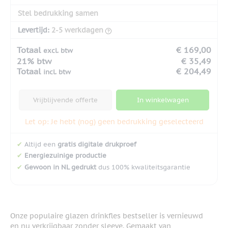
Stel bedrukking samen
Levertijd:
2-5 werkdagen
Totaal
€ 169,00
excl. btw
21% btw
€ 35,49
Totaal
€ 204,49
incl. btw
Vrijblijvende offerte
In winkelwagen
Let op: Je hebt (nog) geen bedrukking geselecteerd
✔
Altijd een
gratis digitale drukproef
✔
Energiezuinige productie
✔
Gewoon in NL gedrukt
dus 100% kwaliteitsgarantie
Onze populaire glazen drinkfles bestseller is vernieuwd
en nu verkrijgbaar zonder sleeve. Gemaakt van