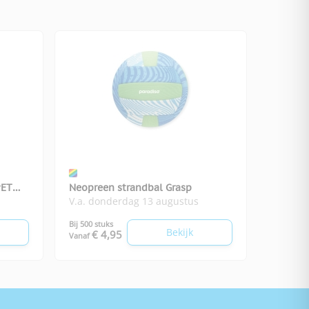
PET
Neopreen strandbal Grasp
V.a. donderdag 13 augustus
Bij 500 stuks
Bekijk
€ 4,95
Vanaf