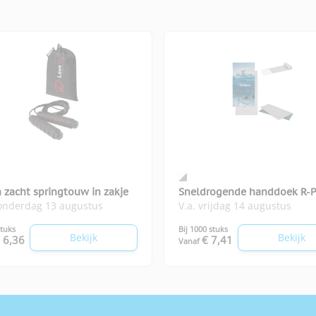
 zacht springtouw in zakje
Sneldrogende handdoek R-
donderdag 13 augustus
V.a. vrijdag 14 augustus
70x140
stuks
Bij 1000 stuks
Bekijk
Bekijk
 6,36
€ 7,41
Vanaf