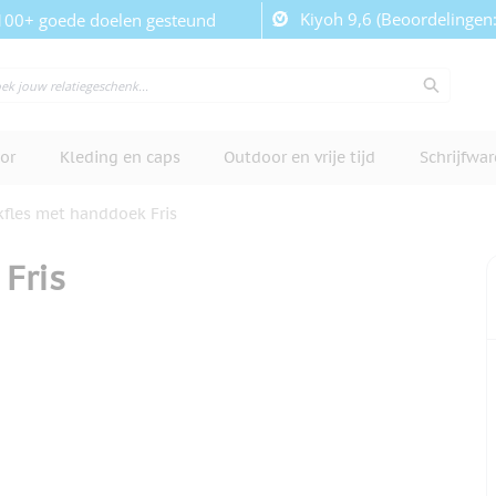
Kiyoh 9,6 (Beoordelingen
100+ goede doelen gesteund
or
Kleding en caps
Outdoor en vrije tijd
Schrijfwa
kfles met handdoek Fris
Fris
cherm te bekijken