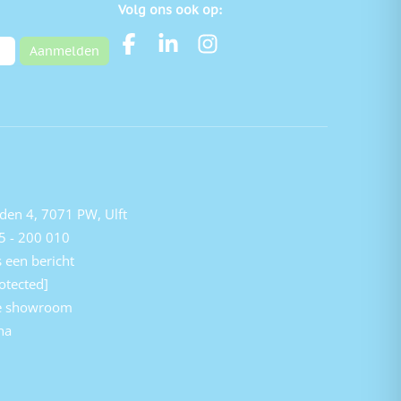
Volg ons ook op:
Aanmelden
den 4, 7071 PW, Ulft
5 - 200 010
 een bericht
otected]
e showroom
na