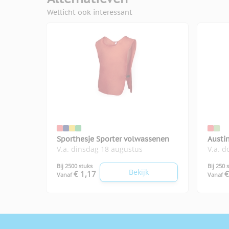
Wellicht ook interessant
Sporthesje Sporter volwassenen
Austin
V.a. dinsdag 18 augustus
V.a. 
Bij 2500 stuks
Bij 250 
Bekijk
€ 1,17
€
Vanaf
Vanaf