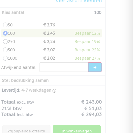
Kies assorti kleuren
Kies aantal
100
50
€ 2,76
100
€ 2,43
Bespaar 12%
250
€ 2,23
Bespaar 19%
500
€ 2,07
Bespaar 25%
1000
€ 2,02
Bespaar 27%
Afwijkend aantal
Stel bedrukking samen
Levertijd:
4-7 werkdagen
Totaal
€ 243,00
excl. btw
21% btw
€ 51,03
Totaal
€ 294,03
incl. btw
Vrijblijvende offerte
In winkelwagen