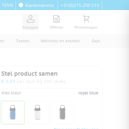
: 1654)
+31(0)315-200 010
Klantenservice
View quote, Quote is empty
Bekijk winkelwagen, Wi
Inloggen
Offertes
Winkelwagen
ren
Tassen
Wellness en keuken
Sale
Stel product samen
€ 2,43
per stuk bij 100 stuks
Kies kleur
royal blue