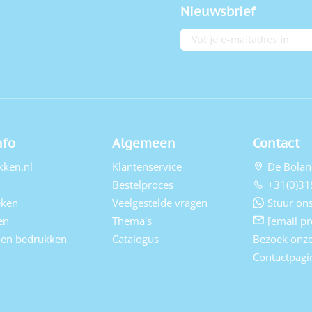
Nieuwsbrief
E-mailadres
nfo
Algemeen
Contact
kken.nl
Klantenservice
De Bolan
Bestelproces
+31(0)31
eken
Veelgestelde vragen
Stuur ons
en
Thema's
[email pr
elen bedrukken
Catalogus
Bezoek onz
Contactpagi