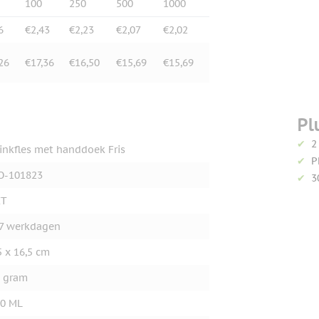
100
250
500
1000
6
€2,43
€2,23
€2,07
€2,02
26
€17,36
€16,50
€15,69
€15,69
Pl
2
inkfles met handdoek Fris
P
O-101823
3
ET
7 werkdagen
5 x 16,5 cm
 gram
0 ML