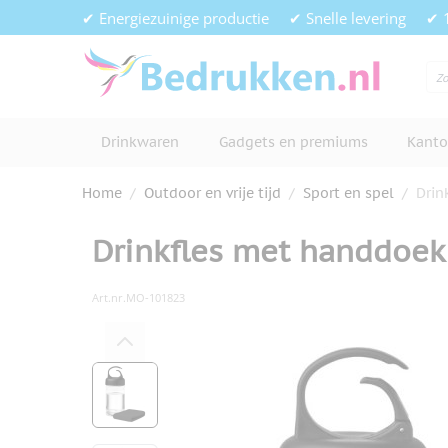
Ga naar de inhoud
✔ Energiezuinige productie
✔ Snelle levering
✔ 
Drinkwaren
Gadgets en premiums
Kanto
Home
/
Outdoor en vrije tijd
/
Sport en spel
/
Drin
Drinkfles met handdoek 
Art.nr.
MO-101823
Hoofdafbeelding
Klik om afbeelding op volledig s
View larger image