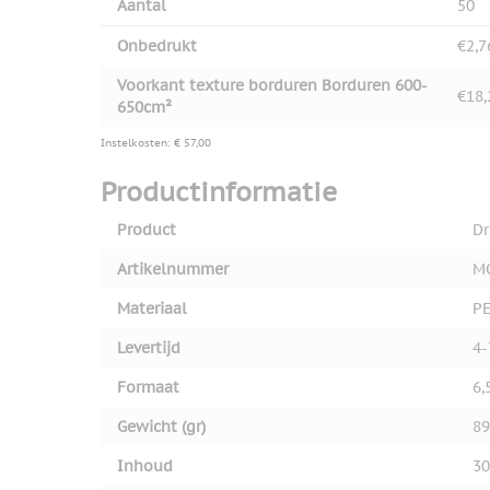
Aantal
50
Onbedrukt
€2,7
Voorkant texture borduren Borduren 600-
€18,
650cm²
Instelkosten: € 57,00
Productinformatie
Product
Dr
Artikelnummer
M
Materiaal
P
Levertijd
4-
Formaat
6,
Gewicht (gr)
89
Inhoud
30