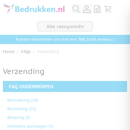
Ga naar de inhoud
View quote, Q
Bekijk wink
Alle categorieën
9,6
( 1654 reviews )
Klanten beoordelen ons met een
Home
/
FAQs
/
Verzending
Verzending
FAQ ONDERWERPEN
Bedrukking
(28)
Bestelling
(15)
Betaling
(5)
Monsters aanvragen
(5)