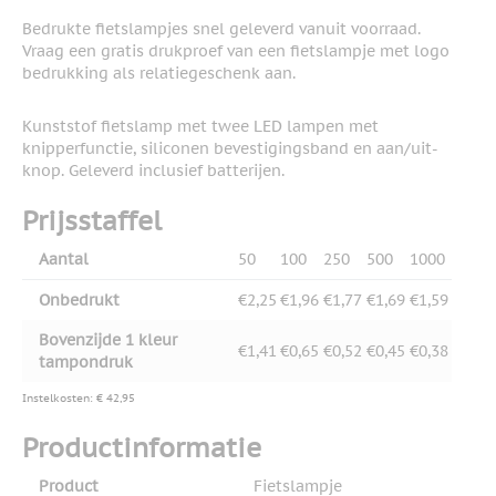
Bedrukte fietslampjes snel geleverd vanuit voorraad.
Vraag een gratis drukproef van een fietslampje met logo
bedrukking als relatiegeschenk aan.
Kunststof fietslamp met twee LED lampen met
knipperfunctie, siliconen bevestigingsband en aan/uit-
knop. Geleverd inclusief batterijen.
Prijsstaffel
Aantal
50
100
250
500
1000
Onbedrukt
€2,25
€1,96
€1,77
€1,69
€1,59
Bovenzijde 1 kleur
€1,41
€0,65
€0,52
€0,45
€0,38
tampondruk
Instelkosten: € 42,95
Productinformatie
Product
Fietslampje