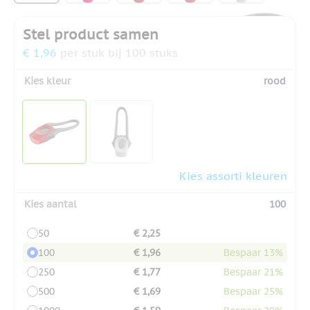
Stel product samen
€ 1,96
per stuk bij 100 stuks
Kies kleur
rood
Kies assorti kleuren
Kies aantal
100
50
€ 2,25
100
€ 1,96
Bespaar 13%
250
€ 1,77
Bespaar 21%
500
€ 1,69
Bespaar 25%