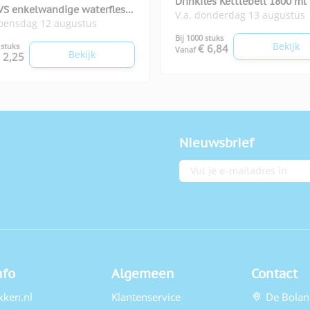
Drinkfles Kettlebell 1800 ml
VS enkelwandige waterfles
V.a. donderdag 13 augustus
woensdag 12 augustus
n 400 ml
Bij 1000 stuks
Bekijk
 stuks
€ 6,84
Vanaf
Bekijk
 2,25
Nieuwsbrief
E-mailadres
nfo
Algemeen
Contact
kken.nl
Klantenservice
De Bolan