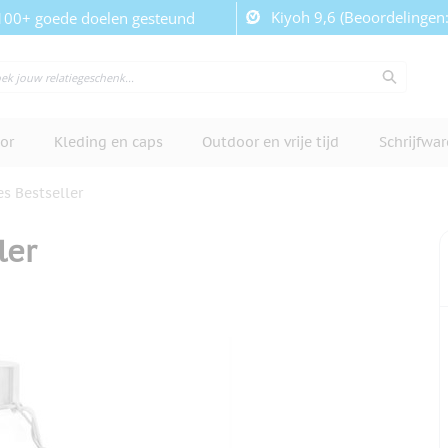
Kiyoh 9,6 (Beoordelingen
100+ goede doelen gesteund
or
Kleding en caps
Outdoor en vrije tijd
Schrijfwa
es Bestseller
ler
cherm te bekijken