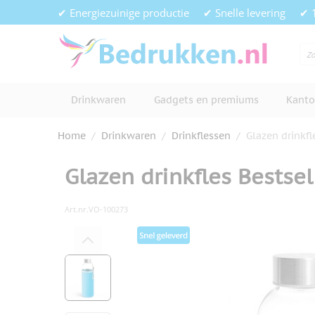
Ga naar de inhoud
✔ Energiezuinige productie
✔ Snelle levering
✔ 
Drinkwaren
Gadgets en premiums
Kanto
Home
/
Drinkwaren
/
Drinkflessen
/
Glazen drinkfl
Glazen drinkfles Bestsel
Art.nr.
VO-100273
Hoofdafbeelding
Klik om afbeelding op volledig s
View larger image