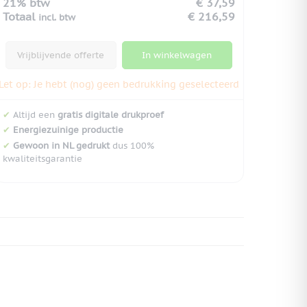
21% btw
€ 37,59
Totaal
€ 216,59
incl. btw
Vrijblijvende offerte
In winkelwagen
Let op: Je hebt (nog) geen bedrukking geselecteerd
✔
Altijd een
gratis digitale drukproef
✔
Energiezuinige productie
✔
Gewoon in NL gedrukt
dus 100%
kwaliteitsgarantie