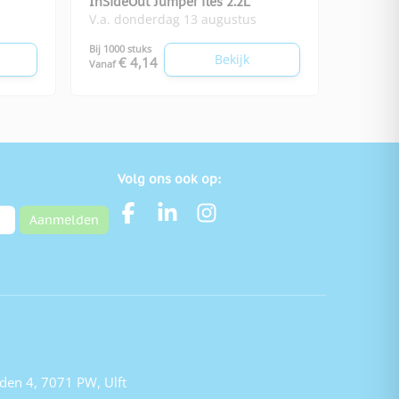
InSideOut Jumper fles 2.2L
V.a. donderdag 13 augustus
Bij 1000 stuks
Bekijk
€ 4,14
Vanaf
Volg ons ook op:
Aanmelden
den 4, 7071 PW, Ulft