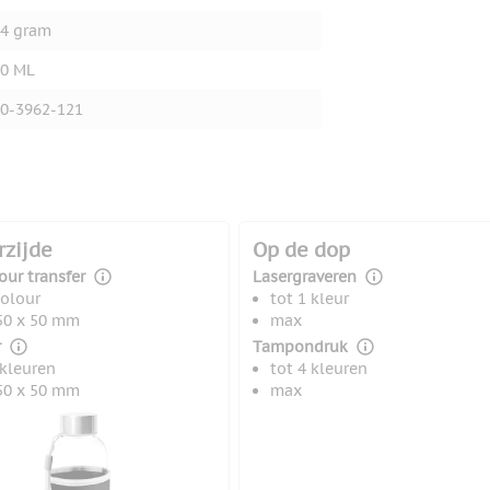
4 gram
0 ML
0-3962-121
rzijde
Op de dop
our transfer
Lasergraveren
colour
tot 1 kleur
50 x 50 mm
max
r
Tampondruk
 kleuren
tot 4 kleuren
50 x 50 mm
max