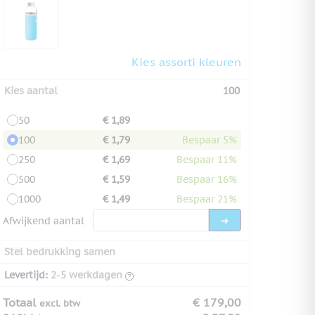
Kies assorti kleuren
Kies aantal
100
50
€ 1,89
100
€ 1,79
Bespaar 5%
250
€ 1,69
Bespaar 11%
500
€ 1,59
Bespaar 16%
1000
€ 1,49
Bespaar 21%
Afwijkend aantal
Stel bedrukking samen
Levertijd:
2-5 werkdagen
Totaal
€ 179,00
excl. btw