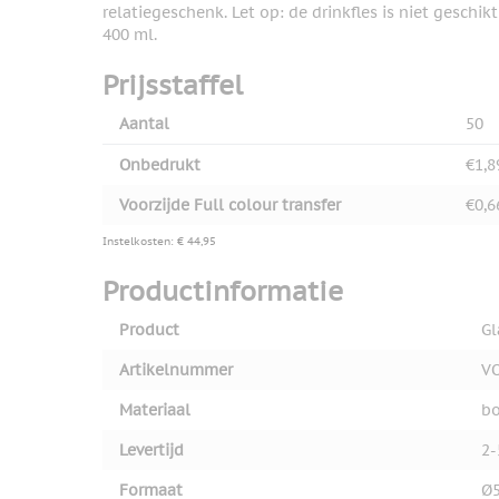
relatiegeschenk. Let op: de drinkfles is niet gesch
400 ml.
Prijsstaffel
Aantal
50
Onbedrukt
€1,8
Voorzijde Full colour transfer
€0,6
Instelkosten: € 44,95
Productinformatie
Product
Gl
Artikelnummer
V
Materiaal
bo
Levertijd
2-
Formaat
Ø5