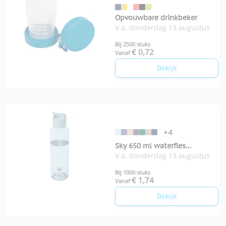
Opvouwbare drinkbeker
V.a. donderdag 13 augustus
Bij 2500 stuks
€ 0,72
Vanaf
Bekijk
+4
Sky 650 ml waterfles
V.a. donderdag 13 augustus
gerecycled plastic
Bij 1000 stuks
€ 1,74
Vanaf
Bekijk