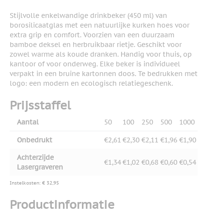
Stijlvolle enkelwandige drinkbeker (450 ml) van
borosilicaatglas met een natuurlijke kurken hoes voor
extra grip en comfort. Voorzien van een duurzaam
bamboe deksel en herbruikbaar rietje. Geschikt voor
zowel warme als koude dranken. Handig voor thuis, op
kantoor of voor onderweg. Elke beker is individueel
verpakt in een bruine kartonnen doos. Te bedrukken met
logo: een modern en ecologisch relatiegeschenk.
Prijsstaffel
Aantal
50
100
250
500
1000
Onbedrukt
€2,61
€2,30
€2,11
€1,96
€1,90
Achterzijde
€1,34
€1,02
€0,68
€0,60
€0,54
Lasergraveren
Instelkosten: € 32,95
Productinformatie