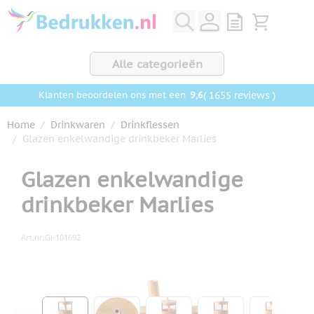
Ga naar de inhoud
View quote, Q
Bekijk wink
Alle categorieën
9,6
( 1655 reviews )
Klanten beoordelen ons met een
Home
/
Drinkwaren
/
Drinkflessen
/
Glazen enkelwandige drinkbeker Marlies
Glazen enkelwandige
drinkbeker Marlies
Art.nr.
GI-101692
Hoofdafbeelding
Klik om afbeelding op volledig scherm te bekijken
View larger image
View larger image
View larger image
View larger ima
View la