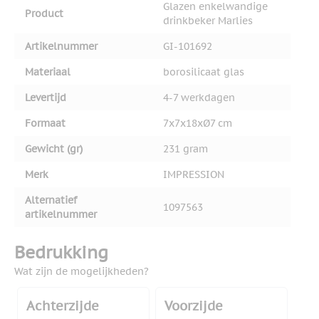
Glazen enkelwandige
Product
drinkbeker Marlies
Artikelnummer
GI-101692
Materiaal
borosilicaat glas
Levertijd
4-7 werkdagen
Formaat
7x7x18xØ7 cm
Gewicht (gr)
231 gram
Merk
IMPRESSION
Alternatief
1097563
artikelnummer
Bedrukking
Wat zijn de mogelijkheden?
Achterzijde
Voorzijde