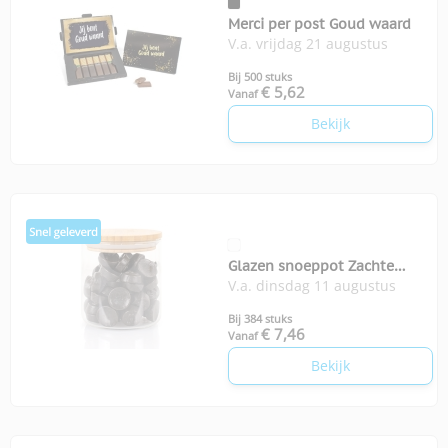
Merci per post Goud waard
V.a. vrijdag 21 augustus
Bij 500 stuks
€ 5,62
Vanaf
Bekijk
Glazen snoeppot Zachte
V.a. dinsdag 11 augustus
zoete drop
Bij 384 stuks
€ 7,46
Vanaf
Bekijk