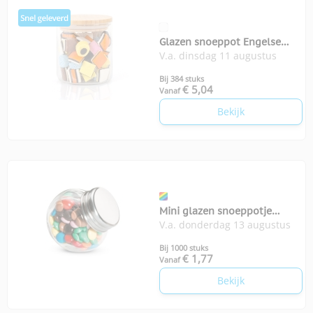
Glazen snoeppot Engelse
V.a. dinsdag 11 augustus
drop
Bij 384 stuks
€ 5,04
Vanaf
Bekijk
Mini glazen snoeppotje
V.a. donderdag 13 augustus
chocolade Chocky
Bij 1000 stuks
€ 1,77
Vanaf
Bekijk