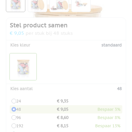
Stel product samen
€ 9,05
per stuk bij 48 stuks
Kies kleur
standaard
Kies aantal
48
24
€ 9,35
48
€ 9,05
Bespaar 3%
96
€ 8,60
Bespaar 8%
192
€ 8,15
Bespaar 13%