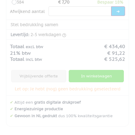
384
€ 7,70
Bespaar 18%
Afwijkend aantal
Stel bedrukking samen
Levertijd:
2-5 werkdagen
Totaal
€ 434,40
excl. btw
21% btw
€ 91,22
Totaal
€ 525,62
incl. btw
Vrijblijvende offerte
In winkelwagen
Let op: Je hebt (nog) geen bedrukking geselecteerd
✔
Altijd een
gratis digitale drukproef
✔
Energiezuinige productie
✔
Gewoon in NL gedrukt
dus 100% kwaliteitsgarantie