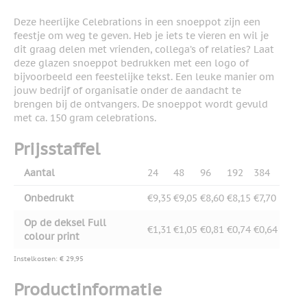
Deze heerlijke Celebrations in een snoeppot zijn een
feestje om weg te geven. Heb je iets te vieren en wil je
dit graag delen met vrienden, collega’s of relaties? Laat
deze glazen snoeppot bedrukken met een logo of
bijvoorbeeld een feestelijke tekst. Een leuke manier om
jouw bedrijf of organisatie onder de aandacht te
brengen bij de ontvangers. De snoeppot wordt gevuld
met ca. 150 gram celebrations.
Prijsstaffel
Aantal
24
48
96
192
384
Onbedrukt
€9,35
€9,05
€8,60
€8,15
€7,70
Op de deksel Full
€1,31
€1,05
€0,81
€0,74
€0,64
colour print
Instelkosten: € 29,95
Productinformatie