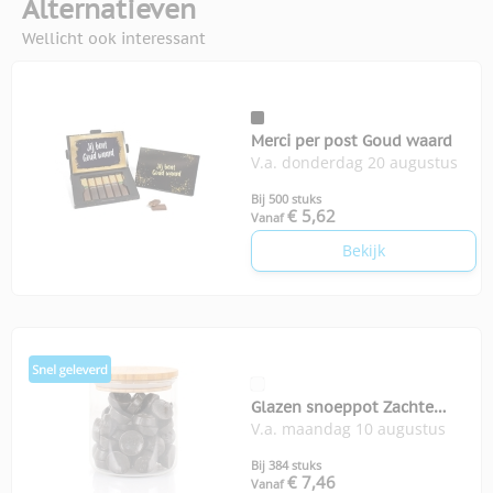
Alternatieven
Wellicht ook interessant
Merci per post Goud waard
V.a. donderdag 20 augustus
Bij 500 stuks
€ 5,62
Vanaf
Bekijk
Glazen snoeppot Zachte
V.a. maandag 10 augustus
zoete drop
Bij 384 stuks
€ 7,46
Vanaf