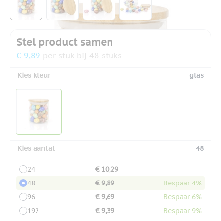
Stel product samen
€ 9,89
per stuk bij 48 stuks
Kies kleur
glas
Kies aantal
48
24
€ 10,29
48
€ 9,89
Bespaar 4%
96
€ 9,69
Bespaar 6%
192
€ 9,39
Bespaar 9%