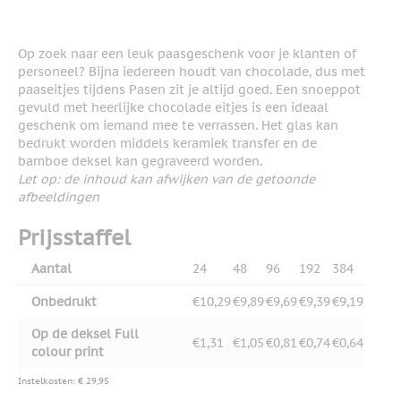
Op zoek naar een leuk paasgeschenk voor je klanten of
personeel? Bijna iedereen houdt van chocolade, dus met
paaseitjes tijdens Pasen zit je altijd goed. Een snoeppot
gevuld met heerlijke chocolade eitjes is een ideaal
geschenk om iemand mee te verrassen. Het glas kan
bedrukt worden middels keramiek transfer en de
bamboe deksel kan gegraveerd worden.
Let op: de inhoud kan afwijken van de getoonde
afbeeldingen
Prijsstaffel
Aantal
24
48
96
192
384
Onbedrukt
€10,29
€9,89
€9,69
€9,39
€9,19
Op de deksel Full
€1,31
€1,05
€0,81
€0,74
€0,64
colour print
Instelkosten: € 29,95