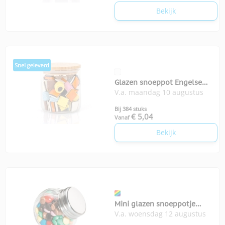
Bekijk
Glazen snoeppot Engelse
V.a. maandag 10 augustus
drop
Bij 384 stuks
€ 5,04
Vanaf
Bekijk
Mini glazen snoeppotje
V.a. woensdag 12 augustus
chocolade Chocky