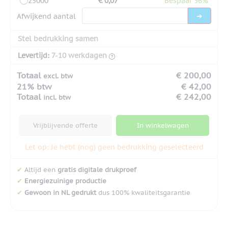
25000
€ 0,07
Bespaar 36%
Afwijkend aantal
Stel bedrukking samen
Levertijd:
7-10 werkdagen
Totaal
€ 200,00
excl. btw
21% btw
€ 42,00
Totaal
€ 242,00
incl. btw
Vrijblijvende offerte
In winkelwagen
Let op: Je hebt (nog) geen bedrukking geselecteerd
✔
Altijd een
gratis digitale drukproef
✔
Energiezuinige productie
✔
Gewoon in NL gedrukt
dus 100% kwaliteitsgarantie