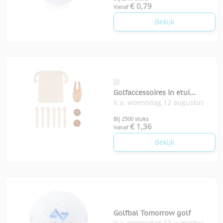
€ 0,79
Vanaf
Bekijk
Golfaccessoires in etui
V.a. woensdag 12 augustus
Dormie
Bij 2500 stuks
€ 1,36
Vanaf
Bekijk
Golfbal Tomorrow golf
V.a. woensdag 12 augustus