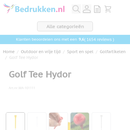
Ga naar de inhoud
View quote, Q
Bekijk wink
Alle categorieën
9,6
( 1654 reviews )
Klanten beoordelen ons met een
Home
/
Outdoor en vrije tijd
/
Sport en spel
/
Golfartikelen
/
Golf Tee Hydor
Golf Tee Hydor
Art.nr.
MA-101111
Hoofdafbeelding
Klik om afbeelding op volledig scherm te bekijken
View larger image
View larger image
View larger image
View larger image
View larger