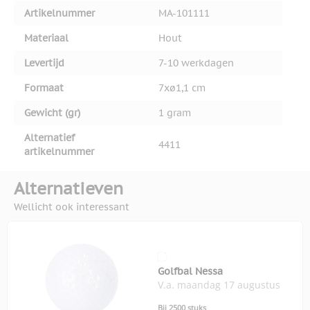
Artikelnummer
MA-101111
Materiaal
Hout
Levertijd
7-10 werkdagen
Formaat
7xø1,1 cm
Gewicht (gr)
1 gram
Alternatief
4411
artikelnummer
Alternatieven
Wellicht ook interessant
Golfbal Nessa
V.a. maandag 17 augustus
Bij 2500 stuks