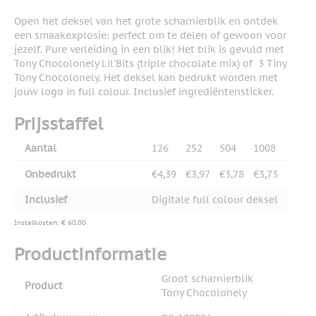
Open het deksel van het grote scharnierblik en ontdek
een smaakexplosie: perfect om te delen of gewoon voor
jezelf. Pure verleiding in een blik! Het blik is gevuld met
Tony Chocolonely Lil'Bits (triple chocolate mix) of 3 Tiny
Tony Chocolonely. Het deksel kan bedrukt worden met
jouw logo in full colour. Inclusief ingrediëntensticker.
Prijsstaffel
Aantal
126
252
504
1008
Onbedrukt
€4,39
€3,97
€3,78
€3,73
Inclusief
Digitale full colour deksel
Instelkosten: € 60,00
Productinformatie
Groot scharnierblik
Product
Tony Chocolonely