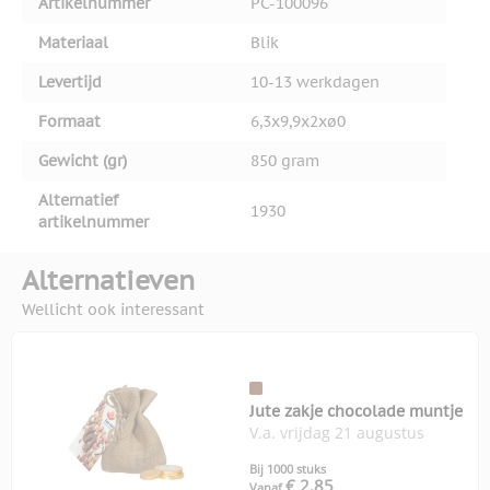
Artikelnummer
PC-100096
Materiaal
Blik
Levertijd
10-13 werkdagen
Formaat
6,3x9,9x2xø0
Gewicht (gr)
850 gram
Alternatief
1930
artikelnummer
Alternatieven
Wellicht ook interessant
Jute zakje chocolade muntje
V.a. vrijdag 21 augustus
Bij 1000 stuks
€ 2,85
Vanaf