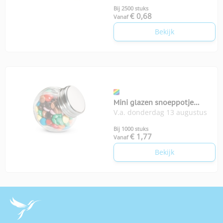
Bij 2500 stuks
€ 0,68
Vanaf
Bekijk
Mini glazen snoeppotje
V.a. donderdag 13 augustus
chocolade Chocky
Bij 1000 stuks
€ 1,77
Vanaf
Bekijk