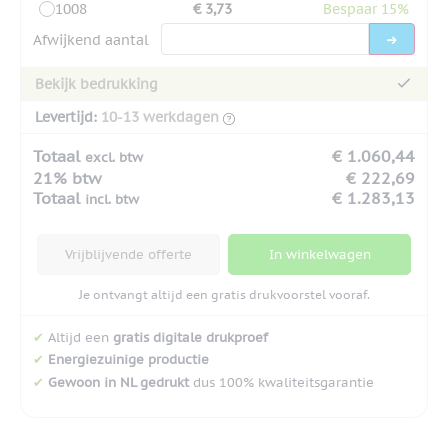
1008
€ 3,73
Bespaar 15%
Afwijkend aantal
Bekijk bedrukking
Levertijd:
10-13 werkdagen
Totaal
€ 1.060,44
excl. btw
21% btw
€ 222,69
Totaal
€ 1.283,13
incl. btw
Vrijblijvende offerte
In winkelwagen
Je ontvangt altijd een gratis drukvoorstel vooraf.
✔
Altijd een
gratis digitale drukproef
✔
Energiezuinige productie
✔
Gewoon in NL gedrukt
dus 100% kwaliteitsgarantie