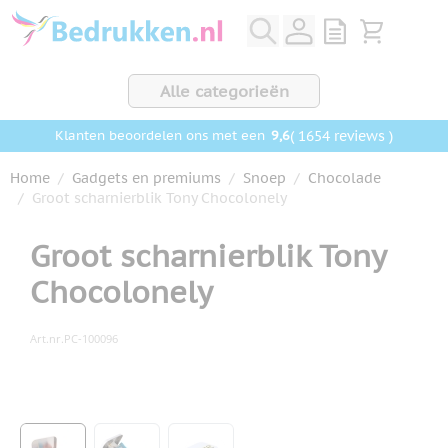
Ga naar de inhoud
View quote, Q
Bekijk wink
Alle categorieën
9,6
( 1654 reviews )
Klanten beoordelen ons met een
Home
/
Gadgets en premiums
/
Snoep
/
Chocolade
/
Groot scharnierblik Tony Chocolonely
Groot scharnierblik Tony
Chocolonely
Art.nr.
PC-100096
Hoofdafbeelding
Klik om afbeelding op volledig scherm te bekijken
View larger image
View larger image
View larger image