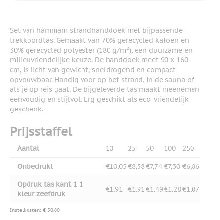
Set van hammam strandhanddoek met bijpassende
trekkoordtas. Gemaakt van 70% gerecycled katoen en
30% gerecycled polyester (180 g/m²), een duurzame en
milieuvriendelijke keuze. De handdoek meet 90 x 160
cm, is licht van gewicht, sneldrogend en compact
opvouwbaar. Handig voor op het strand, in de sauna of
als je op reis gaat. De bijgeleverde tas maakt meenemen
eenvoudig en stijlvol. Erg geschikt als eco-vriendelijk
geschenk.
Prijsstaffel
Aantal
10
25
50
100
250
Onbedrukt
€10,05
€8,38
€7,74
€7,30
€6,86
Opdruk tas kant 1 1
€1,91
€1,91
€1,49
€1,28
€1,07
kleur zeefdruk
Instelkosten: € 50,00