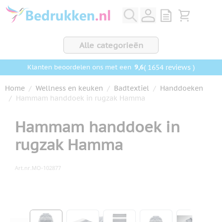
Ga naar de inhoud
View quote, Q
Bekijk wink
Alle categorieën
9,6
( 1654 reviews )
Klanten beoordelen ons met een
Home
/
Wellness en keuken
/
Badtextiel
/
Handdoeken
/
Hammam handdoek in rugzak Hamma
Hammam handdoek in
rugzak Hamma
Art.nr.
MO-102877
Hoofdafbeelding
Klik om afbeelding op volledig scherm te bekijken
View larger image
View larger image
View larger image
View larger ima
View la