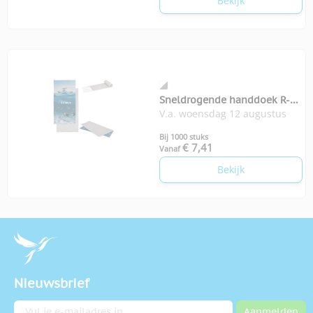
Bekijk
Sneldrogende handdoek R-
V.a. woensdag 12 augustus
PET 70x140
Bij 1000 stuks
€ 7,41
Vanaf
Bekijk
Nieuwsbrief
E-mailadres
Aanmelden