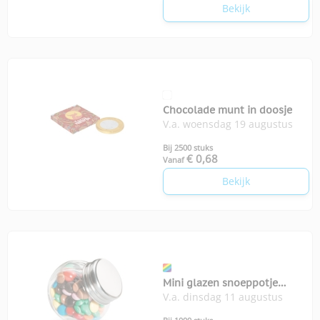
Bekijk
Chocolade munt in doosje
V.a. woensdag 19 augustus
Bij 2500 stuks
€ 0,68
Vanaf
Bekijk
Mini glazen snoeppotje
V.a. dinsdag 11 augustus
chocolade Chocky