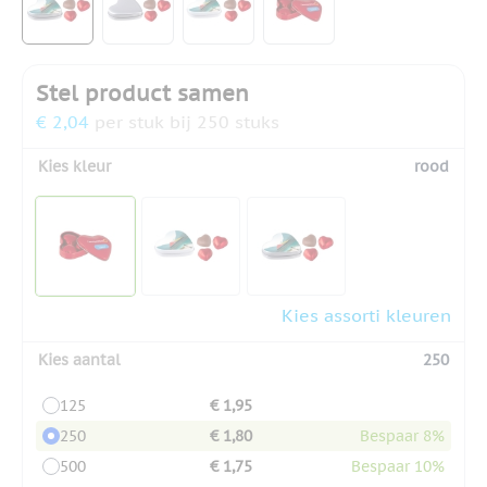
Stel product samen
€ 2,04
per stuk bij 250 stuks
Kies kleur
rood
Kies assorti kleuren
Kies aantal
250
125
€ 1,95
250
€ 1,80
Bespaar 8%
500
€ 1,75
Bespaar 10%