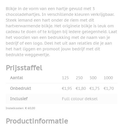
Blikje in de vorm van een hartje gevuld met 3
chocoladehartjes. In verschillende kleuren verkrijgbaar.
Steek iemand een hart onder de riem met dit
hartverwarmende blikje. Het originele blikje is leuk om
cadeau te doen of te krijgen bij iedere gelegenheid. Laat
het voorzien van een bedrukking met de naam van je
bedrijf of een logo. Deel het uit aan relaties die je aan
het hart liggen en promoot jouw bedrijf met dit
bedrukte weggevertje.
Prijsstaffel
Aantal
125
250
500
1000
Onbedrukt
€1,95
€1,80
€1,75
€1,70
Inclusief
Full colour deksel
Instelkosten: € 60,00
Productinformatie