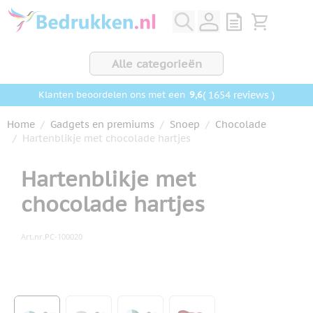
Ga naar de inhoud
View quote, Q
Bekijk wink
Alle categorieën
9,6
( 1654 reviews )
Klanten beoordelen ons met een
Home
/
Gadgets en premiums
/
Snoep
/
Chocolade
/
Hartenblikje met chocolade hartjes
Hartenblikje met
chocolade hartjes
Art.nr.
PC-100020
Hoofdafbeelding
Klik om afbeelding op volledig scherm te bekijken
View larger image
View larger image
View larger image
View larger image