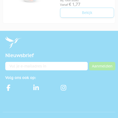
Bij 1000 stuks
€ 1,77
Vanaf
Bekijk
Nieuwsbrief
E-mailadres
Aanmelden
Volg ons ook op: