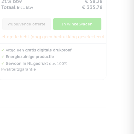
21% btw
€ 58,28
Totaal
€ 335,78
incl. btw
Vrijblijvende offerte
In winkelwagen
Let op: Je hebt (nog) geen bedrukking geselecteerd
✔
Altijd een
gratis digitale drukproef
✔
Energiezuinige productie
✔
Gewoon in NL gedrukt
dus 100%
kwaliteitsgarantie