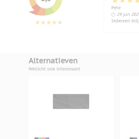
Pete
29 juni 
29 jun 202
Iedereen blij
Alternatieven
Wellicht ook interessant