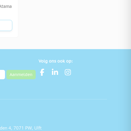
 Atama
Volg ons ook op:
Aanmelden
den 4, 7071 PW, Ulft