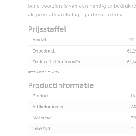
band voorzien is van een handig te bedrukke
als promotieartikel op sportieve events.
Prijsstaffel
Aantal
100
Onbedrukt
€1,2
Opdruk 1 kleur transfer
€1,6
Instelkosten: € 39,95
Productinformatie
Product
H
Artikelnummer
AR
Materiaal
79
Levertijd
4-