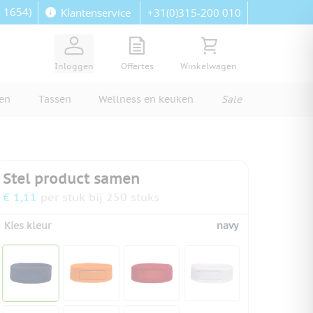
: 1654)
+31(0)315-200 010
Klantenservice
View quote, Quote is empty
Bekijk winkelwagen, Wi
Inloggen
Offertes
Winkelwagen
ren
Tassen
Wellness en keuken
Sale
Stel product samen
€ 1,11
per stuk bij 250 stuks
Kies kleur
navy