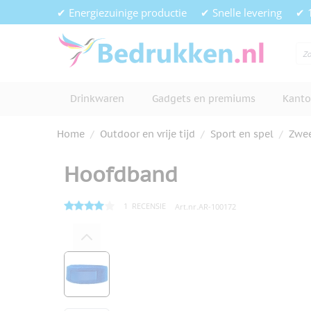
Ga naar de inhoud
✔ Energiezuinige productie
✔ Snelle levering
✔ 
Drinkwaren
Gadgets en premiums
Kanto
Home
/
Outdoor en vrije tijd
/
Sport en spel
/
Zwee
Hoofdband
1
RECENSIE
Art.nr.
AR-100172
Hoofdafbeelding
Klik om afbeelding op volledig s
View larger image