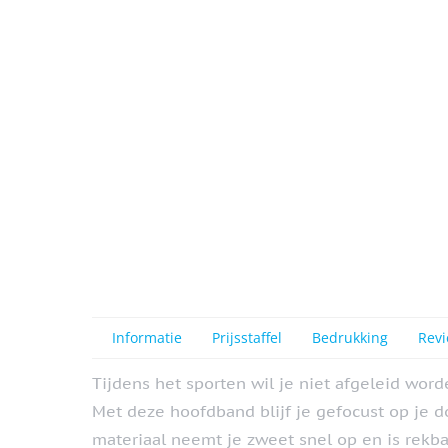
View larger image
View larger image
Informatie
Prijsstaffel
Bedrukking
Rev
Tijdens het sporten wil je niet afgeleid word
Met deze hoofdband blijf je gefocust op je do
materiaal neemt je zweet snel op en is rekba