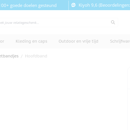
Kiyoh 9,6 (Beoordelingen
100+ goede doelen gesteund
or
Kleding en caps
Outdoor en vrije tijd
Schrijfwa
tbandjes
/
Hoofdband
cherm te bekijken