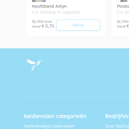
Hoofdband Arilyn
Polsb
V.a. dinsdag 18 augustus
V.a. 
Bij 2500 stuks
Bij 2500
Bekijk
€ 0,70
€
Vanaf
Vanaf
Aanbevolen categorieën
Bedrijfsi
Notitieboekjes bedrukken
Over Bedru