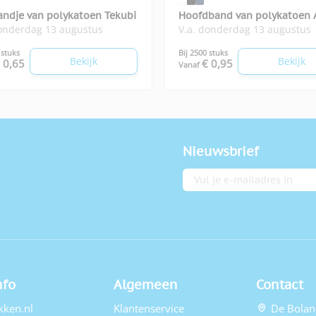
andje van polykatoen Tekubi
Hoofdband van polykatoen
donderdag 13 augustus
V.a. donderdag 13 augustus
 stuks
Bij 2500 stuks
Bekijk
Bekijk
 0,65
€ 0,95
Vanaf
Nieuwsbrief
E-mailadres
nfo
Algemeen
Contact
kken.nl
Klantenservice
De Bolan