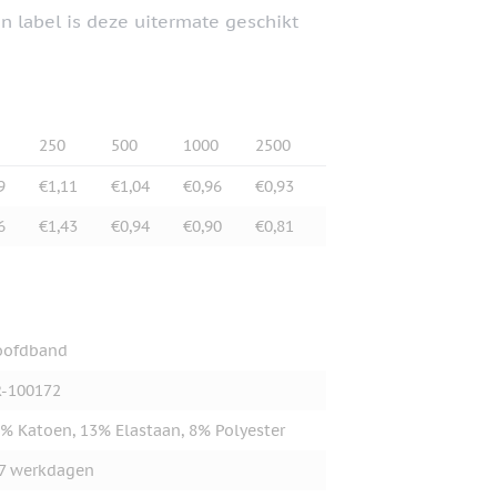
n label is deze uitermate geschikt
250
500
1000
2500
9
€1,11
€1,04
€0,96
€0,93
6
€1,43
€0,94
€0,90
€0,81
oofdband
-100172
% Katoen, 13% Elastaan, 8% Polyester
7 werkdagen