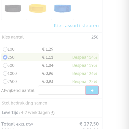
Kies assorti kleuren
Kies aantal
250
100
€ 1,29
250
€ 1,11
Bespaar 14%
500
€ 1,04
Bespaar 19%
1000
€ 0,96
Bespaar 26%
2500
€ 0,93
Bespaar 28%
Afwijkend aantal
Stel bedrukking samen
Levertijd:
4-7 werkdagen
Totaal
€ 277,50
excl. btw