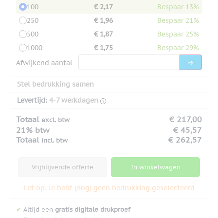
100
€ 2,17
Bespaar 13%
250
€ 1,96
Bespaar 21%
500
€ 1,87
Bespaar 25%
1000
€ 1,75
Bespaar 29%
Afwijkend aantal
Stel bedrukking samen
Levertijd:
4-7 werkdagen
Totaal
€ 217,00
excl. btw
21% btw
€ 45,57
Totaal
€ 262,57
incl. btw
Vrijblijvende offerte
In winkelwagen
Let op: Je hebt (nog) geen bedrukking geselecteerd
✔
Altijd een
gratis digitale drukproef