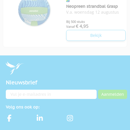
Neopreen strandbal Grasp
V.a. woensdag 12 augustus
Bij 500 stuks
€ 4,95
Vanaf
Bekijk
Nieuwsbrief
E-mailadres
Aanmelden
Volg ons ook op: