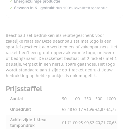
✔
Energiezuinige productie
✔
Gewoon in NL gedrukt
dus 100% kwaliteitsgarantie
Beachball set bedrukken als relatiegeschenk voor
zakelijke relaties? Deze beachball set met logo is een
sportief geschenk aan werknemers of zakenpartners. Het
racket heeft een groot oppervlak voor je logo, ontwerp
of bedrijfsnaam. De racketset bestaat uit 2 rackets met 1
balletje, verpakt in een hersluitbare gaashoes. Het logo
wordt standaard aan 1 zijde op 1 racket gedrukt. Jouw
bedrukking op beide plankjes is ook mogelijk.
Prijsstaffel
Aantal
50
100
250
500
1000
Onbedrukt
€2,48
€2,17
€1,96
€1,87
€1,75
Achterzijde 1 kleur
€1,71
€0,95
€0,82
€0,71
€0,68
tampondruk