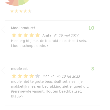
10
Mooi product!
29 mei 2024
Anita
29 mei 2024
Heel erg blij met de bedrukte beachball sets.
Mooie scherpe opdruk
8
mooie set
13 juli 2023
Marijke
13 jul 2023
mooie niet te grote beachball set, neem je
makkelijk mee, en bedrukking ziet er goed uit.
(Gereviewde variant: Houten beachballset,
blauw)