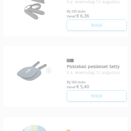
V.a. woensdag 12 augustus
zakje
Bij 250 stuks
€ 6,36
Vanaf
Bekijk
Pickleball peddelset Setty
V.a. woensdag 12 augustus
Bij 500 stuks
€ 5,40
Vanaf
Bekijk