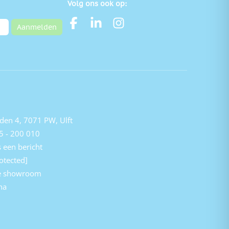
Volg ons ook op:
Aanmelden
den 4, 7071 PW, Ulft
5 - 200 010
 een bericht
otected]
e showroom
na