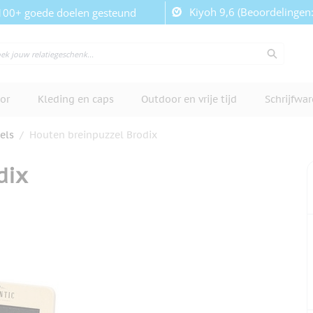
Kiyoh 9,6 (Beoordelingen
100+ goede doelen gesteund
or
Kleding en caps
Outdoor en vrije tijd
Schrijfwa
els
/
Houten breinpuzzel Brodix
dix
cherm te bekijken