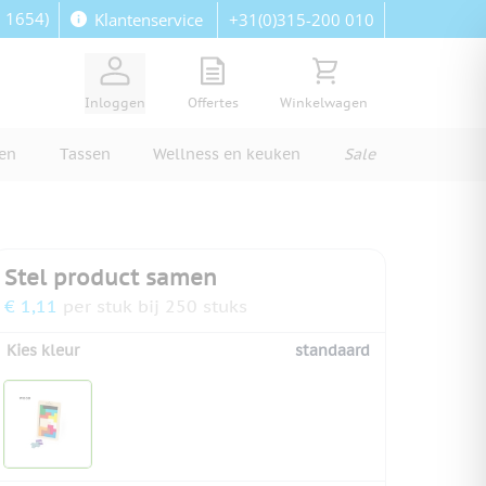
: 1654)
+31(0)315-200 010
Klantenservice
View quote, Quote is empty
Bekijk winkelwagen, Wi
Inloggen
Offertes
Winkelwagen
ren
Tassen
Wellness en keuken
Sale
Stel product samen
€ 1,11
per stuk bij 250 stuks
Kies kleur
standaard