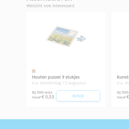
Wellicht ook interessant
Houten puzzel 9 stukjes
Kunsts
V.a. donderdag 13 augustus
V.a. 
Bij 5000 stuks
Bij 5000
Bekijk
€ 0,53
€
Vanaf
Vanaf