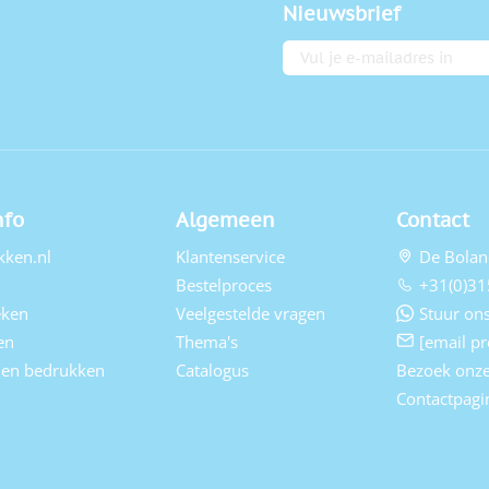
Nieuwsbrief
E-mailadres
nfo
Algemeen
Contact
kken.nl
Klantenservice
De Bolan
Bestelproces
+31(0)31
eken
Veelgestelde vragen
Stuur ons
en
Thema's
[email pr
elen bedrukken
Catalogus
Bezoek onz
Contactpagi