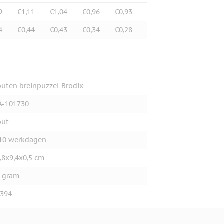
9
€1,11
€1,04
€0,96
€0,93
4
€0,44
€0,43
€0,34
€0,28
uten breinpuzzel Brodix
A-101730
out
10 werkdagen
,8x9,4x0,5 cm
 gram
394