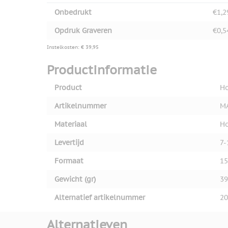
Onbedrukt
€1,2
Opdruk Graveren
€0,5
Instelkosten: € 39,95
Productinformatie
Product
Ho
Artikelnummer
M
Materiaal
H
Levertijd
7-
Formaat
15
Gewicht (gr)
39
Alternatief artikelnummer
20
Alternatieven