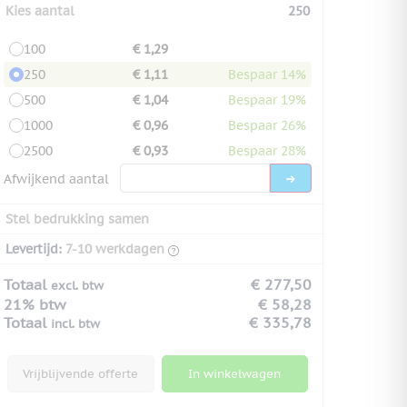
Kies aantal
250
100
€ 1,29
250
€ 1,11
Bespaar 14%
500
€ 1,04
Bespaar 19%
1000
€ 0,96
Bespaar 26%
2500
€ 0,93
Bespaar 28%
Afwijkend aantal
Stel bedrukking samen
Levertijd:
7-10 werkdagen
Totaal
€ 277,50
excl. btw
21% btw
€ 58,28
Totaal
€ 335,78
incl. btw
Vrijblijvende offerte
In winkelwagen