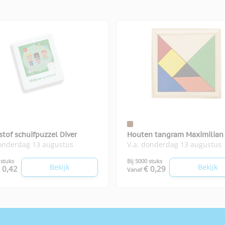
tof schuifpuzzel Diver
Houten tangram Maximilian
donderdag 13 augustus
V.a. donderdag 13 augustus
 stuks
Bij 5000 stuks
Bekijk
Bekijk
 0,42
€ 0,29
Vanaf