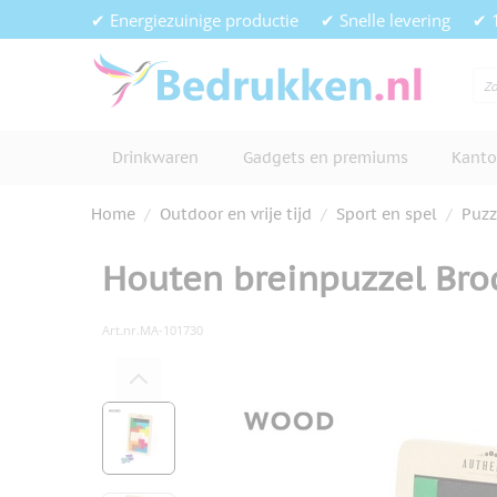
Ga naar de inhoud
✔ Energiezuinige productie
✔ Snelle levering
✔ 
Drinkwaren
Gadgets en premiums
Kanto
Home
/
Outdoor en vrije tijd
/
Sport en spel
/
Puzz
Houten breinpuzzel Bro
Art.nr.
MA-101730
Hoofdafbeelding
Klik om afbeelding op volledig s
View larger image