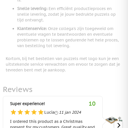
Snelle levering:
Een efficiënt productieproces en
snelle levering, zodat je jouw bedrukte puzzels op
tijd ontvangt.
Klantenservice:
Onze collega's zijn toegeweid om
eventuele vragen te beantwoorden en eventuele
problemen op te lossen gedurende het hele proces,
van bestelling tot levering.
Kortom, bij het bestellen van puzzels met logo kun je een
uitstekende service verwachten om ervoor te zorgen dat je
tevreden bent met je aankoop.
Reviews
10
Super experience!
11 januari 2024
Lucia
11 jan 2024
I ordered this product as a Christmas
present for my customers. Great quality and