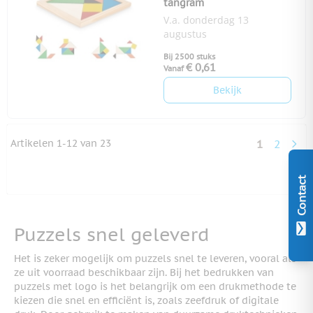
tangram
V.a. donderdag 13
augustus
Bij 2500 stuks
€ 0,61
Vanaf
Bekijk
Artikelen
1
-
12
van
23
1
2
U lees mo
Pagina
Contact
Puzzels snel geleverd
Het is zeker mogelijk om puzzels snel te leveren, vooral als
ze uit voorraad beschikbaar zijn. Bij het bedrukken van
puzzels met logo is het belangrijk om een drukmethode te
kiezen die snel en efficiënt is, zoals zeefdruk of digitale