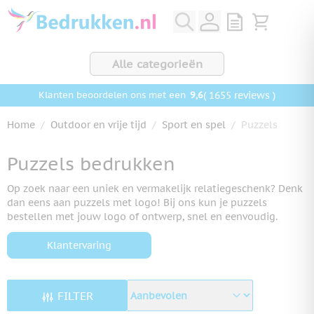
Ga naar de inhoud
View quote, Q
Bekijk wink
Alle categorieën
9,6
( 1655 reviews )
Klanten beoordelen ons met een
Home
/
Outdoor en vrije tijd
/
Sport en spel
/
Puzzels
Puzzels bedrukken
Op zoek naar een uniek en vermakelijk relatiegeschenk? Denk
dan eens aan puzzels met logo! Bij ons kun je puzzels
bestellen met jouw logo of ontwerp, snel en eenvoudig.
Klantervaring
FILTER