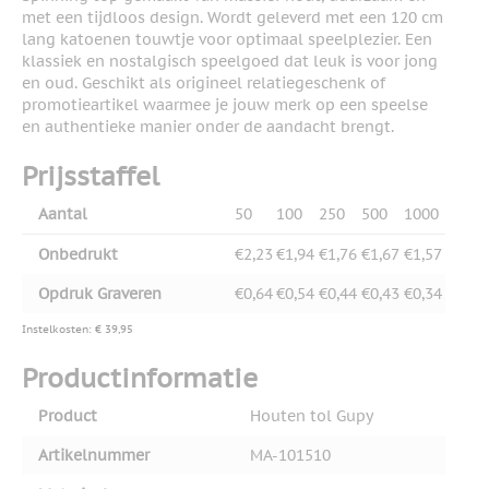
met een tijdloos design. Wordt geleverd met een 120 cm
lang katoenen touwtje voor optimaal speelplezier. Een
klassiek en nostalgisch speelgoed dat leuk is voor jong
en oud. Geschikt als origineel relatiegeschenk of
promotieartikel waarmee je jouw merk op een speelse
en authentieke manier onder de aandacht brengt.
Prijsstaffel
Aantal
50
100
250
500
1000
Onbedrukt
€2,23
€1,94
€1,76
€1,67
€1,57
Opdruk Graveren
€0,64
€0,54
€0,44
€0,43
€0,34
Instelkosten: € 39,95
Productinformatie
Product
Houten tol Gupy
Artikelnummer
MA-101510