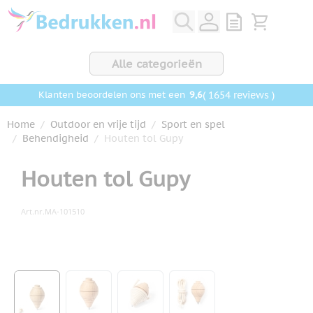
Ga naar de inhoud
View quote, Q
Bekijk wink
Alle categorieën
9,6
( 1654 reviews )
Klanten beoordelen ons met een
Home
/
Outdoor en vrije tijd
/
Sport en spel
/
Behendigheid
/
Houten tol Gupy
Houten tol Gupy
Art.nr.
MA-101510
Hoofdafbeelding
Klik om afbeelding op volledig scherm te bekijken
View larger image
View larger image
View larger image
View larger image