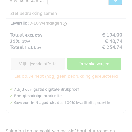
Afwijkend aantal
Stel bedrukking samen
Levertijd:
7-10 werkdagen
Totaal
€ 194,00
excl. btw
21% btw
€ 40,74
Totaal
€ 234,74
incl. btw
Vrijblijvende offerte
In winkelwagen
Let op: Je hebt (nog) geen bedrukking geselecteerd
✔
Altijd een
gratis digitale drukproef
✔
Energiezuinige productie
✔
Gewoon in NL gedrukt
dus 100% kwaliteitsgarantie
Spinning top gemaakt van massief hout, duurzaam en