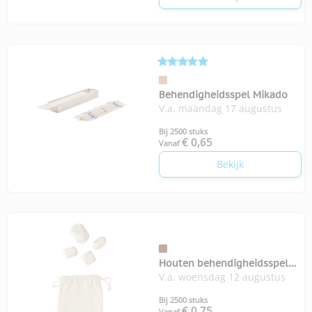
Behendigheidsspel Mikado
V.a. maandag 17 augustus
Bij 2500 stuks
€ 0,65
Vanaf
Bekijk
Houten behendigheidsspel
V.a. woensdag 12 augustus
Grayson
Bij 2500 stuks
€ 0,75
Vanaf