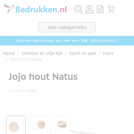
Ga naar de inhoud
View quote, Q
Bekijk wink
Alle categorieën
9,6
( 1654 reviews )
Klanten beoordelen ons met een
Home
/
Outdoor en vrije tijd
/
Sport en spel
/
Jojo's
/
Jojo hout Natus
Jojo hout Natus
Art.nr.
MO-100366
Hoofdafbeelding
Klik om afbeelding op volledig scherm te bekijken
View larger image
View larger image
View larger image