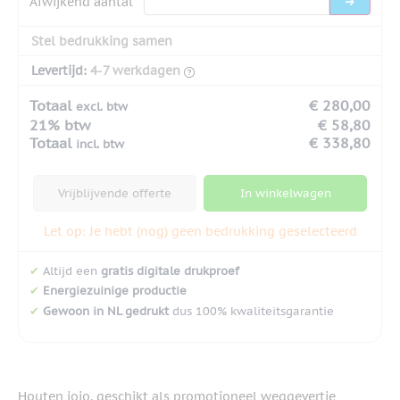
Afwijkend aantal
Stel bedrukking samen
Levertijd:
4-7 werkdagen
Totaal
€ 280,00
excl. btw
21% btw
€ 58,80
Totaal
€ 338,80
incl. btw
Vrijblijvende offerte
In winkelwagen
Let op: Je hebt (nog) geen bedrukking geselecteerd
✔
Altijd een
gratis digitale drukproef
✔
Energiezuinige productie
✔
Gewoon in NL gedrukt
dus 100% kwaliteitsgarantie
Houten jojo, geschikt als promotioneel weggevertje