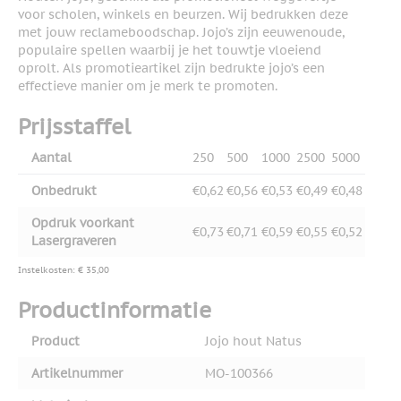
voor scholen, winkels en beurzen. Wij bedrukken deze
met jouw reclameboodschap. Jojo’s zijn eeuwenoude,
populaire spellen waarbij je het touwtje vloeiend
oprolt. Als promotieartikel zijn bedrukte jojo’s een
effectieve manier om je merk te promoten.
Prijsstaffel
Aantal
250
500
1000
2500
5000
Onbedrukt
€0,62
€0,56
€0,53
€0,49
€0,48
Opdruk voorkant
€0,73
€0,71
€0,59
€0,55
€0,52
Lasergraveren
Instelkosten: € 35,00
Productinformatie
Product
Jojo hout Natus
Artikelnummer
MO-100366