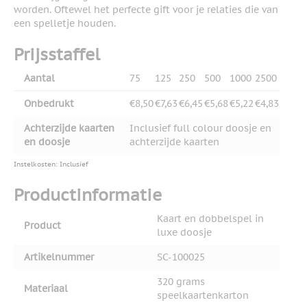
worden. Oftewel het perfecte gift voor je relaties die van
een spelletje houden.
Prijsstaffel
Aantal
75
125
250
500
1000
2500
Onbedrukt
€8,50
€7,63
€6,45
€5,68
€5,22
€4,83
Achterzijde kaarten
Inclusief full colour doosje en
en doosje
achterzijde kaarten
Instelkosten: Inclusief
Productinformatie
Kaart en dobbelspel in
Product
luxe doosje
Artikelnummer
SC-100025
320 grams
Materiaal
speelkaartenkarton