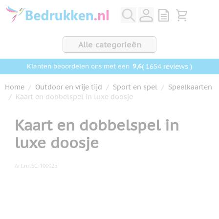
Ga naar de inhoud
View quote, Q
Bekijk wink
Alle categorieën
9,6
( 1654 reviews )
Klanten beoordelen ons met een
Home
/
Outdoor en vrije tijd
/
Sport en spel
/
Speelkaarten
/
Kaart en dobbelspel in luxe doosje
Kaart en dobbelspel in
luxe doosje
Art.nr.
SC-100025
Hoofdafbeelding
Klik om afbeelding op volledig scherm te bekijken