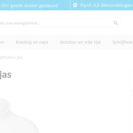
Kiyoh 9,6 (Beoordelingen
100+ goede doelen gesteund
or
Kleding en caps
Outdoor en vrije tijd
Schrijfwa
oftshell jas
jas
cherm te bekijken