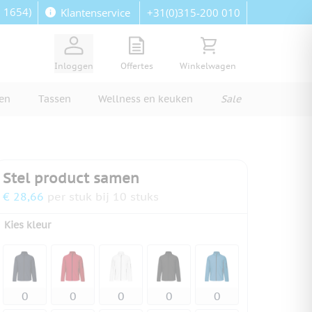
: 1654)
+31(0)315-200 010
Klantenservice
View quote, Quote is empty
Bekijk winkelwagen, Wi
Inloggen
Offertes
Winkelwagen
ren
Tassen
Wellness en keuken
Sale
Stel product samen
€ 28,66
per stuk bij 10 stuks
Kies kleur