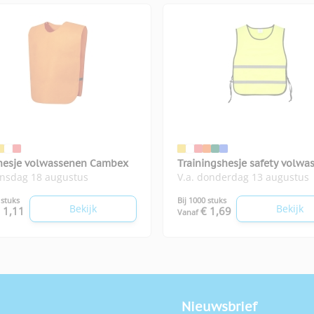
hesje volwassenen Cambex
Trainingshesje safety volwa
insdag 18 augustus
V.a. donderdag 13 augustus
 stuks
Bij 1000 stuks
Bekijk
Bekijk
 1,11
€ 1,69
Vanaf
Nieuwsbrief