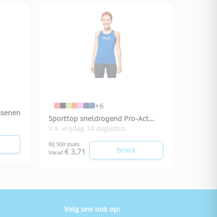
+6
ssenen
Sporttop sneldrogend Pro-Act
V.a. vrijdag 14 augustus
dames
Bij 500 stuks
Bekijk
€ 3,71
Vanaf
Volg ons ook op: