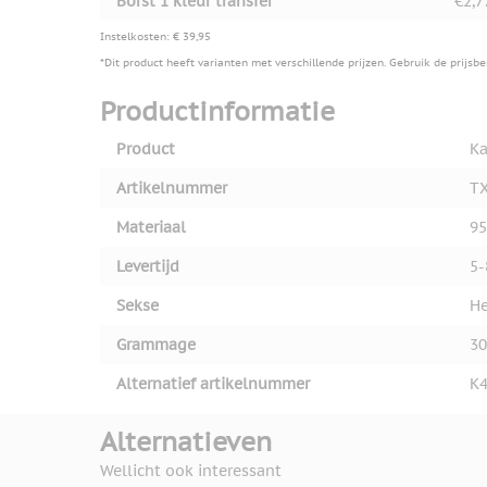
Borst 1 kleur transfer
€2,7
Instelkosten: € 39,95
*Dit product heeft varianten met verschillende prijzen. Gebruik de prijsb
Productinformatie
Product
Ka
Artikelnummer
TX
Materiaal
95
Levertijd
5-
Sekse
He
Grammage
30
Alternatief artikelnummer
K
Alternatieven
Wellicht ook interessant