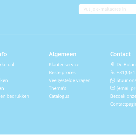
E-mailadres
nfo
Algemeen
Contact
kken.nl
Klantenservice
De Bolan
Bestelproces
+31(0)31
eken
Veelgestelde vragen
Stuur ons
en
Thema's
[email pr
elen bedrukken
Catalogus
Bezoek onz
Contactpagi