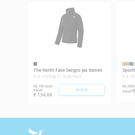
The North Face Sangro jas dames
Sport
V.a. vrijdag 21 augustus
V.a. d
Bij 100 stuks
Bij 2500
Bekijk
Vanaf
€
Vanaf
€ 134,66