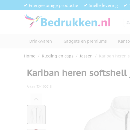
Ga naar de inhoud
✔ Energiezuinige productie
✔ Snelle levering
✔ 
Drinkwaren
Gadgets en premiums
Kanto
Home
/
Kleding en caps
/
Jassen
/
Kariban heren s
Kariban heren softshell 
Art.nr.
TX-100018
Hoofdafbeelding
Klik om afbeelding op volledig s
View larger image