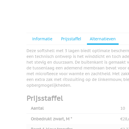
View larger image
View larger image
Informatie
Prijsstaffel
Alternatieven
Deze softshell met 3 lagen biedt optimale bescher
een technisch ontwerp is het winddicht en toch ad
View larger image
het stevig en duurzaam. De buitenkant is gemaakt v
de tussenlaag een ademend membraan bevat voor ex
met microfleece voor warmte en zachtheid. Met zakk
een extra zak met ritssluiting op de linkermouw, bi
opbergmogelijkheden.
Prijsstaffel
Aantal
10
Onbedrukt zwart, M *
€28,