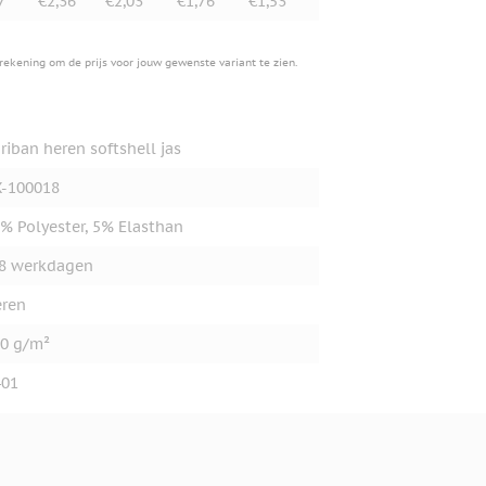
7
€2,36
€2,03
€1,76
€1,53
erekening om de prijs voor jouw gewenste variant te zien.
riban heren softshell jas
-100018
% Polyester, 5% Elasthan
8 werkdagen
ren
0 g/m²
401