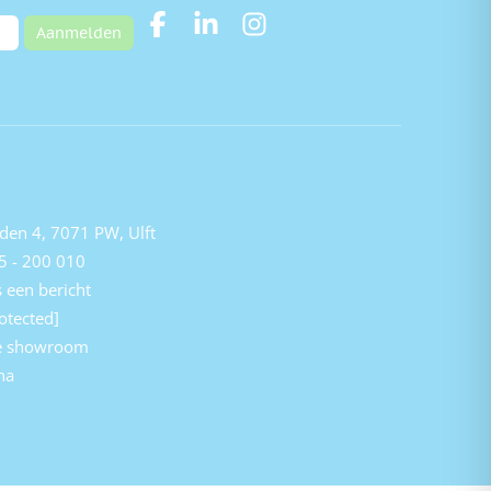
Aanmelden
den 4, 7071 PW, Ulft
5 - 200 010
 een bericht
otected]
e showroom
na