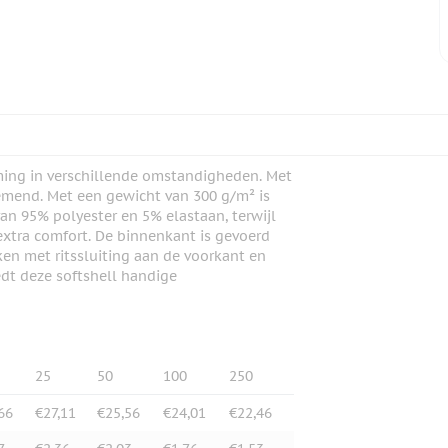
ming in verschillende omstandigheden. Met
emend. Met een gewicht van 300 g/m² is
an 95% polyester en 5% elastaan, terwijl
tra comfort. De binnenkant is gevoerd
en met ritssluiting aan de voorkant en
edt deze softshell handige
25
50
100
250
66
€27,11
€25,56
€24,01
€22,46