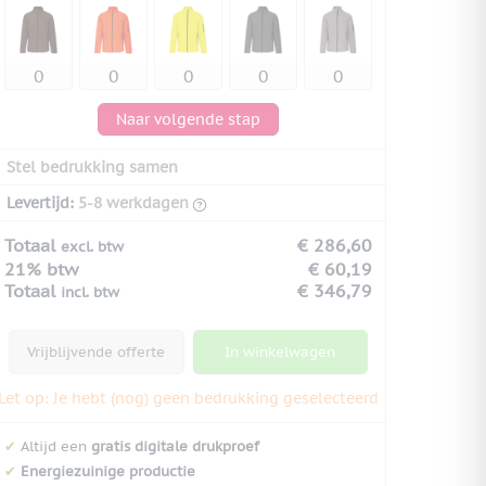
Naar volgende stap
Stel bedrukking samen
Levertijd:
5-8 werkdagen
Totaal
€ 286,60
excl. btw
21% btw
€ 60,19
Totaal
€ 346,79
incl. btw
Vrijblijvende offerte
In winkelwagen
Let op: Je hebt (nog) geen bedrukking geselecteerd
✔
Altijd een
gratis digitale drukproef
✔
Energiezuinige productie