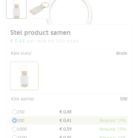
View larger image
View larger image
Stel product samen
€ 0,41
per stuk bij 500 stuks
Kies kleur
Bruin
Kies aantal
500
250
€ 0,48
500
€ 0,41
Bespaar 15%
1000
€ 0,39
Bespaar 19%
2500
€ 0,35
Bespaar 27%