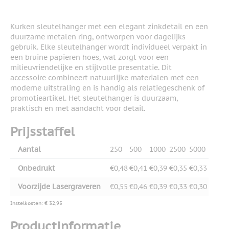
Kurken sleutelhanger met een elegant zinkdetail en een
duurzame metalen ring, ontworpen voor dagelijks
gebruik. Elke sleutelhanger wordt individueel verpakt in
een bruine papieren hoes, wat zorgt voor een
milieuvriendelijke en stijlvolle presentatie. Dit
accessoire combineert natuurlijke materialen met een
moderne uitstraling en is handig als relatiegeschenk of
promotieartikel. Het sleutelhanger is duurzaam,
praktisch en met aandacht voor detail.
Prijsstaffel
Aantal
250
500
1000
2500
5000
Onbedrukt
€0,48
€0,41
€0,39
€0,35
€0,33
Voorzijde Lasergraveren
€0,55
€0,46
€0,39
€0,33
€0,30
Instelkosten: € 32,95
Productinformatie