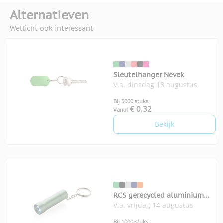
Alternatieven
Wellicht ook interessant
Sleutelhanger Nevek
V.a. dinsdag 18 augustus
Bij 5000 stuks
€ 0,32
Vanaf
Bekijk
RCS gerecycled aluminium
V.a. vrijdag 14 augustus
sleutelhanger zaklamp Flash
Bij 1000 stuks