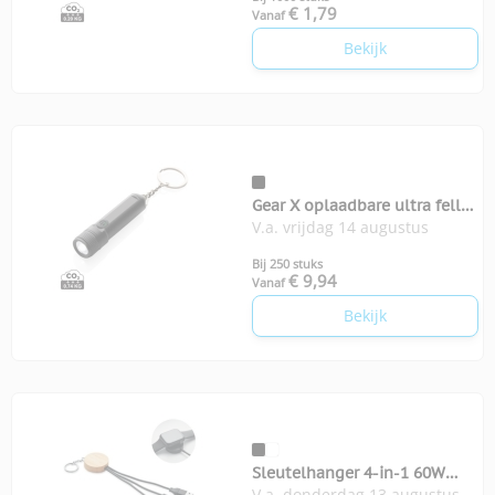
€ 1,79
Vanaf
Bekijk
Gear X oplaadbare ultra felle
V.a. vrijdag 14 augustus
zaklamp
Bij 250 stuks
€ 9,94
Vanaf
Bekijk
Sleutelhanger 4-in-1 60W
V.a. donderdag 13 augustus