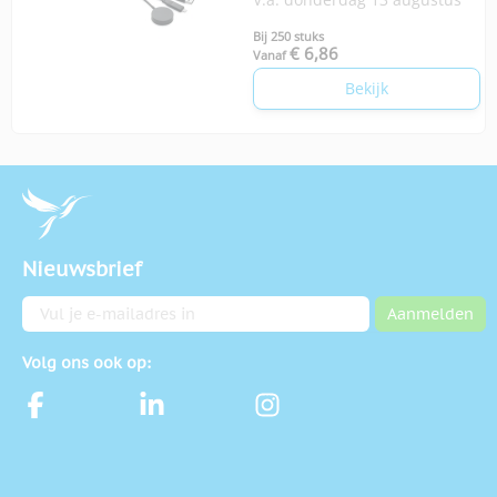
kabel
Bij 250 stuks
€ 6,86
Vanaf
Bekijk
Nieuwsbrief
E-mailadres
Aanmelden
Volg ons ook op: