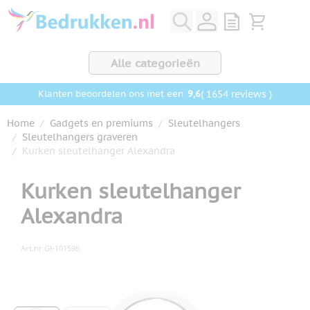
Ga naar de inhoud
View quote, Q
Bekijk wink
Alle categorieën
9,6
( 1654 reviews )
Klanten beoordelen ons met een
Home
/
Gadgets en premiums
/
Sleutelhangers
/
Sleutelhangers graveren
/
Kurken sleutelhanger Alexandra
Kurken sleutelhanger
Alexandra
Art.nr.
GI-101596
Hoofdafbeelding
Klik om afbeelding op volledig scherm te bekijken