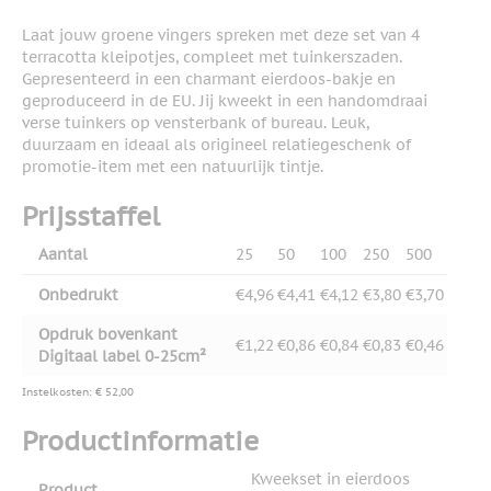
Laat jouw groene vingers spreken met deze set van 4
terracotta kleipotjes, compleet met tuinkerszaden.
Gepresenteerd in een charmant eierdoos-bakje en
geproduceerd in de EU. Jij kweekt in een handomdraai
verse tuinkers op vensterbank of bureau. Leuk,
duurzaam en ideaal als origineel relatiegeschenk of
promotie-item met een natuurlijk tintje.
Prijsstaffel
Aantal
25
50
100
250
500
Onbedrukt
€4,96
€4,41
€4,12
€3,80
€3,70
Opdruk bovenkant
€1,22
€0,86
€0,84
€0,83
€0,46
Digitaal label 0-25cm²
Instelkosten: € 52,00
Productinformatie
Kweekset in eierdoos
Product