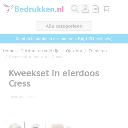
Ga naar de inhoud
View quote, Q
Bekijk wink
Alle categorieën
9,6
( 1654 reviews )
Klanten beoordelen ons met een
Home
/
Outdoor en vrije tijd
/
Outdoor
/
Tuinieren
/
Kweekset in eierdoos Cress
Kweekset in eierdoos
Cress
Art.nr.
MO-102536
Hoofdafbeelding
Klik om afbeelding op volledig scherm te bekijken
View larger image
View larger image
View larger image