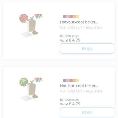
Hot-but-cool beker
V.a. vrijdag 14 augustus
kerstomatenzaadjes
Bij 1000 stuks
€ 4,79
Vanaf
Bekijk
Hot-but-cool beker
V.a. vrijdag 14 augustus
basilicumzaadjes
Bij 1000 stuks
€ 4,79
Vanaf
Bekijk