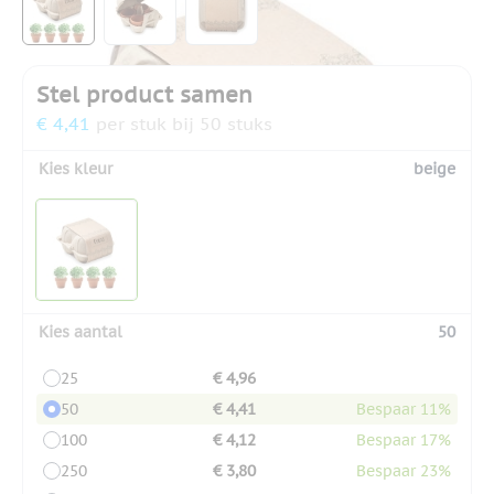
Stel product samen
€ 4,41
per stuk bij 50 stuks
Kies kleur
beige
Kies aantal
50
25
€ 4,96
50
€ 4,41
Bespaar 11%
100
€ 4,12
Bespaar 17%
250
€ 3,80
Bespaar 23%