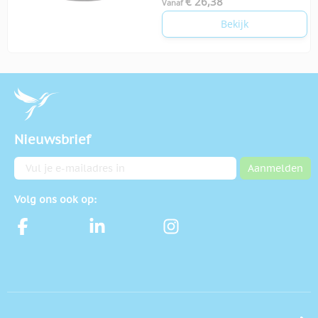
€ 26,38
Vanaf
Bekijk
Nieuwsbrief
E-mailadres
Aanmelden
Volg ons ook op: