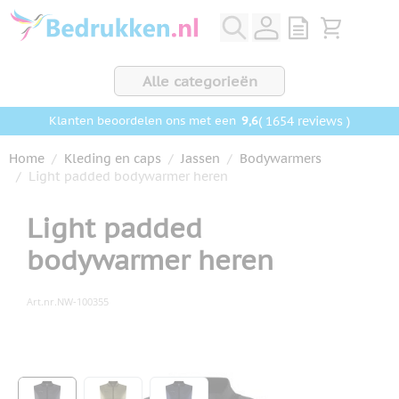
Ga naar de inhoud
View quote, Q
Bekijk wink
Alle categorieën
9,6
( 1654 reviews )
Klanten beoordelen ons met een
Home
/
Kleding en caps
/
Jassen
/
Bodywarmers
/
Light padded bodywarmer heren
Light padded
bodywarmer heren
Art.nr.
NW-100355
Hoofdafbeelding
Klik om afbeelding op volledig scherm te bekijken
View larger image
View larger image
View larger image