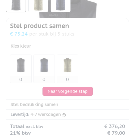
Stel product samen
€ 75,24
per stuk bij 5 stuks
Kies kleur
Naar volgende stap
Stel bedrukking samen
Levertijd:
4-7 werkdagen
Totaal
€ 376,20
excl. btw
21% btw
€ 79,00