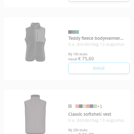
Teddy fleece bodywarmer
V.a. donderdag 13 augustus
Kingsley woman
Bij 100 stuks
€ 75,60
Vanaf
Bekijk
+1
Classic softshell vest
V.a. donderdag 13 augustus
Bij 250 stuks