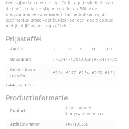
twee zijzakken met rits. Het Craft-logo bevindt zich op
de borst en de zes stippen op de rug. Wil je de
bodywarmer personaliseren? Dan bedrukken wij dit
kledingstuk graag voor je. Kies voor een mooie opdruk
met (bedrijfs)naam, logo of tekst.
Prijsstaffel
Aantal
5
10
25
50
100
Onbedrukt
€75,24
€71,28
€69,30
€65,34
€59,40
Borst 1 kleur
€3,04
€2,77
€2,36
€2,03
€1,76
transfer
Instelkosten: € 39,95
Productinformatie
Light padded
Product
bodywarmer heren
Artikelnummer
NW-100355