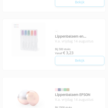
Bekijk
Lippenbalsem en
V.a. vrijdag 14 augustus
zonnebrandstick SPF Yohan
Bij 500 stuks
€ 3,23
Vanaf
Bekijk
Lippenbalsem EPSON
V.a. vrijdag 14 augustus
Bij 2500 stuks