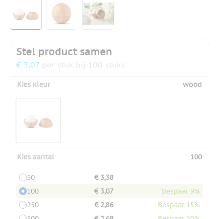
View larger image
View larger image
View larger image
Stel product samen
€ 3,07
per stuk bij 100 stuks
Kies kleur
wood
Kies aantal
100
50
€ 3,38
100
€ 3,07
Bespaar 9%
250
€ 2,86
Bespaar 15%
500
€ 2,69
Bespaar 20%