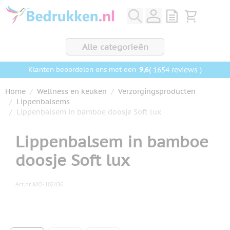
Ga naar de inhoud
View quote, Q
Bekijk wink
Alle categorieën
9,6
( 1654 reviews )
Klanten beoordelen ons met een
Home
/
Wellness en keuken
/
Verzorgingsproducten
/
Lippenbalsems
/
Lippenbalsem in bamboe doosje Soft lux
Lippenbalsem in bamboe
doosje Soft lux
Art.nr.
MO-102436
Hoofdafbeelding
Klik om afbeelding op volledig scherm te bekijken