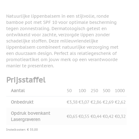
Natuurlijke lippenbalsem in een stijlvolle, ronde
bamboe pot met SPF 10 voor optimale bescherming
tegen zonnestraling. Dermatologisch getest en
ontwikkeld voor zachte, verzorgde lippen zonder
schadelijke stoffen. Deze milieuvriendelijke
lippenbalsem combineert natuurlijke verzorging met
een duurzaam design. Perfect als relatiegeschenk of
promotieartikel om jouw merk op een verantwoorde
manier te presenteren.
Prijsstaffel
Aantal
50
100
250
500
1000
Onbedrukt
€3,38
€3,07
€2,86
€2,69
€2,62
Opdruk bovenkant
€0,65
€0,55
€0,44
€0,42
€0,32
Lasergraveren
Instelkosten: € 35,00