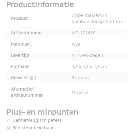
Productinformatie
Lippenbalsem in
Product
bamboe doosje Soft lux
Artikelnummer
MO-102436
Materiaal
Was
Levertijd
4-7 werkdagen
Formaat
4,3 x 4,3 x 4,3 cm
Gewicht (gr)
34 gram
Alternatief
MO6753
artikelnummer
Plus- en minpunten
Dermatologisch getest
Eén kleur leverbaar