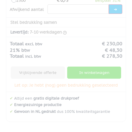
2500
€ 0,75
Bespaar 31%
Afwijkend aantal
Stel bedrukking samen
Levertijd:
7-10 werkdagen
Totaal
€ 230,00
excl. btw
21% btw
€ 48,30
Totaal
€ 278,30
incl. btw
Vrijblijvende offerte
In winkelwagen
Let op: Je hebt (nog) geen bedrukking geselecteerd
✔
Altijd een
gratis digitale drukproef
✔
Energiezuinige productie
✔
Gewoon in NL gedrukt
dus 100% kwaliteitsgarantie