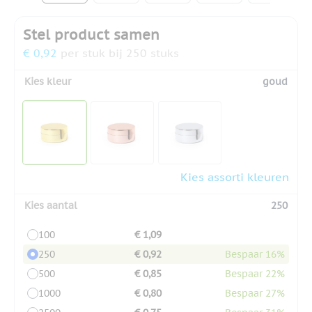
Stel product samen
€ 0,92
per stuk bij 250 stuks
Kies kleur
goud
Kies assorti kleuren
Kies aantal
250
100
€ 1,09
250
€ 0,92
Bespaar 16%
500
€ 0,85
Bespaar 22%
1000
€ 0,80
Bespaar 27%