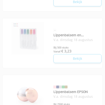
Bekijk
Lippenbalsem en
V.a. dinsdag 18 augustus
zonnebrandstick SPF Yohan
Bij 500 stuks
€ 3,23
Vanaf
Bekijk
Lippenbalsem EPSON
V.a. dinsdag 18 augustus
Bij 2500 stuks