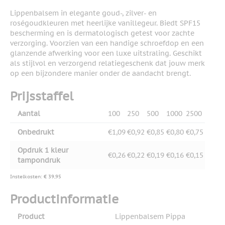
Lippenbalsem in elegante goud-, zilver- en
roségoudkleuren met heerlijke vanillegeur. Biedt SPF15
bescherming en is dermatologisch getest voor zachte
verzorging. Voorzien van een handige schroefdop en een
glanzende afwerking voor een luxe uitstraling. Geschikt
als stijlvol en verzorgend relatiegeschenk dat jouw merk
op een bijzondere manier onder de aandacht brengt.
Prijsstaffel
Aantal
100
250
500
1000
2500
Onbedrukt
€1,09
€0,92
€0,85
€0,80
€0,75
Opdruk 1 kleur
€0,26
€0,22
€0,19
€0,16
€0,15
tampondruk
Instelkosten: € 39,95
Productinformatie
Product
Lippenbalsem Pippa