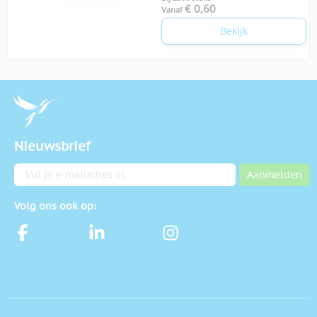
€ 0,60
Vanaf
Bekijk
Nieuwsbrief
E-mailadres
Aanmelden
Volg ons ook op: