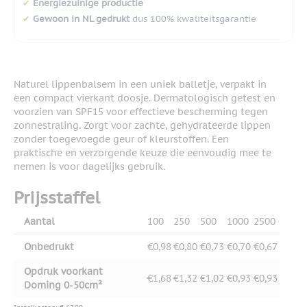
✔
Energiezuinige productie
✔
Gewoon in NL gedrukt
dus 100% kwaliteitsgarantie
Naturel lippenbalsem in een uniek balletje, verpakt in
een compact vierkant doosje. Dermatologisch getest en
voorzien van SPF15 voor effectieve bescherming tegen
zonnestraling. Zorgt voor zachte, gehydrateerde lippen
zonder toegevoegde geur of kleurstoffen. Een
praktische en verzorgende keuze die eenvoudig mee te
nemen is voor dagelijks gebruik.
Prijsstaffel
Aantal
100
250
500
1000
2500
Onbedrukt
€0,98
€0,80
€0,73
€0,70
€0,67
Opdruk voorkant
€1,68
€1,32
€1,02
€0,93
€0,93
Doming 0-50cm²