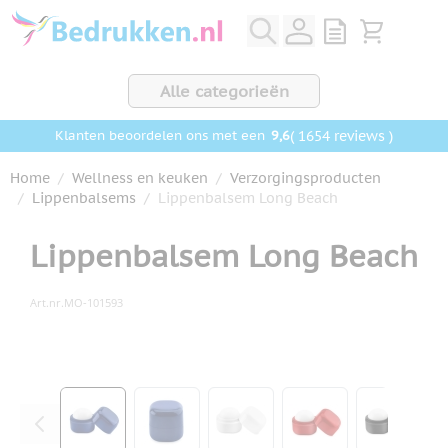
Ga naar de inhoud
View quote, Q
Bekijk wink
Alle categorieën
9,6
( 1654 reviews )
Klanten beoordelen ons met een
Home
/
Wellness en keuken
/
Verzorgingsproducten
/
Lippenbalsems
/
Lippenbalsem Long Beach
Lippenbalsem Long Beach
Art.nr.
MO-101593
Hoofdafbeelding
Klik om afbeelding op volledig scherm te bekijken
View larger image
View larger image
View larger image
View larger ima
View la