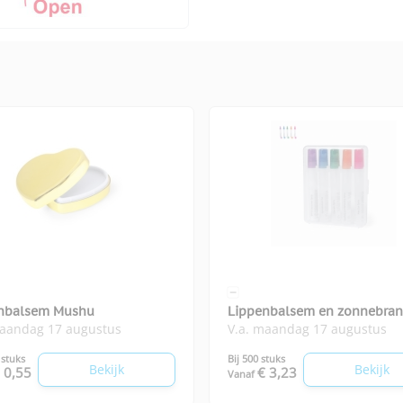
nbalsem Mushu
Lippenbalsem en zonnebran
maandag 17 augustus
V.a. maandag 17 augustus
SPF Yohan
 stuks
Bij 500 stuks
Bekijk
Bekijk
 0,55
€ 3,23
Vanaf