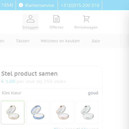
: 1654)
+31(0)315-200 010
Klantenservice
View quote, Quote is empty
Bekijk winkelwagen, Wi
Inloggen
Offertes
Winkelwagen
ren
Tassen
Wellness en keuken
Sale
Stel product samen
€ 1,00
per stuk bij 250 stuks
Kies kleur
goud