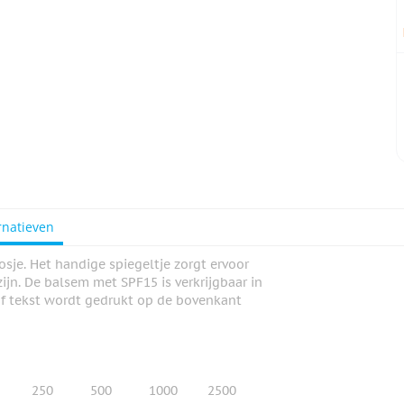
rnatieven
je. Het handige spiegeltje zorgt ervoor
zijn. De balsem met SPF15 is verkrijgbaar in
 of tekst wordt gedrukt op de bovenkant
250
500
1000
2500