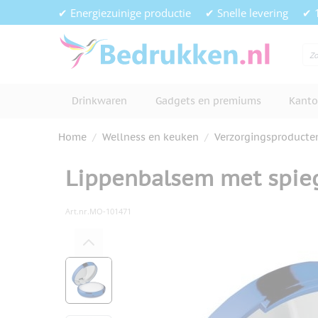
Ga naar de inhoud
✔ Energiezuinige productie
✔ Snelle levering
✔ 
Drinkwaren
Gadgets en premiums
Kanto
Home
/
Wellness en keuken
/
Verzorgingsproducte
Lippenbalsem met spie
Art.nr.
MO-101471
Hoofdafbeelding
Klik om afbeelding op volledig s
View larger image