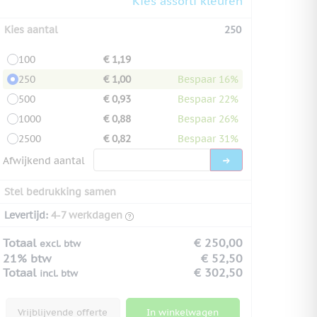
Kies assorti kleuren
Kies aantal
250
100
€ 1,19
250
€ 1,00
Bespaar 16%
500
€ 0,93
Bespaar 22%
1000
€ 0,88
Bespaar 26%
2500
€ 0,82
Bespaar 31%
Afwijkend aantal
Stel bedrukking samen
Levertijd:
4-7 werkdagen
Totaal
€ 250,00
excl. btw
21% btw
€ 52,50
Totaal
€ 302,50
incl. btw
Vrijblijvende offerte
In winkelwagen