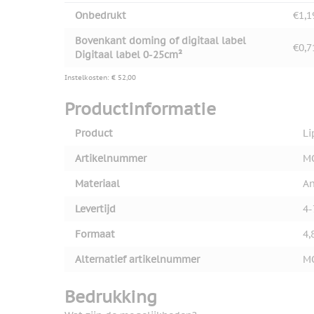
Onbedrukt
€1,1
Bovenkant doming of digitaal label
€0,7
Digitaal label 0-25cm²
Instelkosten: € 52,00
Productinformatie
Product
Li
Artikelnummer
M
Materiaal
An
Levertijd
4-
Formaat
4,
Alternatief artikelnummer
M
Bedrukking