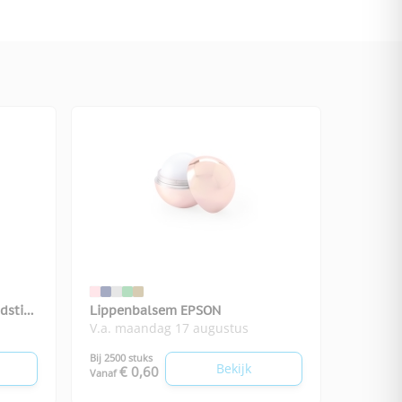
dstick
Lippenbalsem EPSON
V.a. maandag 17 augustus
Bij 2500 stuks
Bekijk
€ 0,60
Vanaf