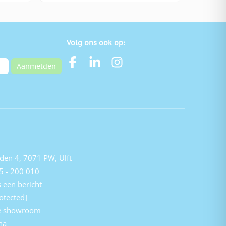
Volg ons ook op:
Aanmelden
den 4, 7071 PW, Ulft
5 - 200 010
 een bericht
otected]
e showroom
na