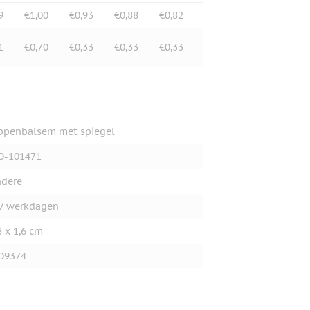
9
€1,00
€0,93
€0,88
€0,82
1
€0,70
€0,33
€0,33
€0,33
ppenbalsem met spiegel
O-101471
dere
7 werkdagen
8 x 1,6 cm
O9374