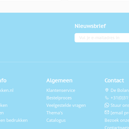
Nieuwsbrief
E-mailadres
nfo
Algemeen
Contact
kken.nl
Klantenservice
De Bolan
Bestelproces
+31(0)31
eken
Veelgestelde vragen
Stuur ons
en
Thema's
[email pr
elen bedrukken
Catalogus
Bezoek onz
Contactpagi