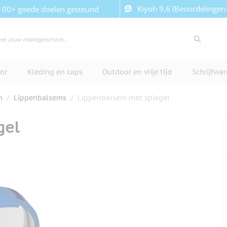
Kiyoh 9,6 (Beoordelingen
100+ goede doelen gesteund
or
Kleding en caps
Outdoor en vrije tijd
Schrijfwa
n
/
Lippenbalsems
/
Lippenbalsem met spiegel
gel
cherm te bekijken