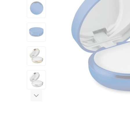
View larger image
View larger image
View larger image
View larger image
View larger image