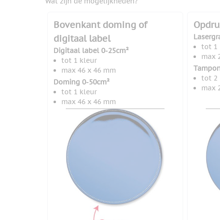
Wat zijn de mogelijkheden?
Bovenkant doming of
Opdru
Lasergr
digitaal label
tot 1
Digitaal label 0-25cm²
max 
tot 1 kleur
Tampon
max 46 x 46 mm
tot 2
Doming 0-50cm²
max 
tot 1 kleur
max 46 x 46 mm