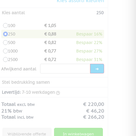
Kies assorti kleuren
Kies aantal
250
100
€ 1,05
250
€ 0,88
Bespaar 16%
500
€ 0,82
Bespaar 22%
1000
€ 0,77
Bespaar 27%
2500
€ 0,72
Bespaar 31%
Afwijkend aantal
Stel bedrukking samen
Levertijd:
7-10 werkdagen
Totaal
€ 220,00
excl. btw
21% btw
€ 46,20
Totaal
€ 266,20
incl. btw
Vrijblijvende offerte
In winkelwagen