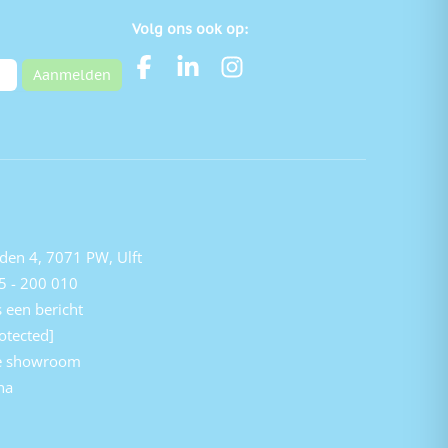
Volg ons ook op:
Aanmelden
den 4, 7071 PW, Ulft
5 - 200 010
 een bericht
otected]
e showroom
na