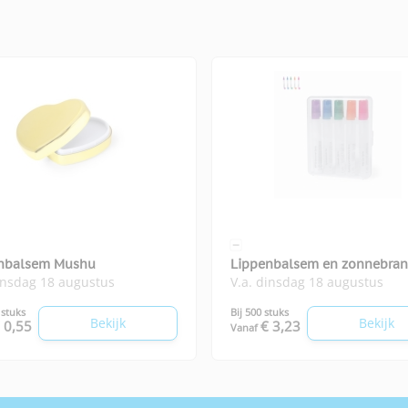
nbalsem Mushu
Lippenbalsem en zonnebran
insdag 18 augustus
V.a. dinsdag 18 augustus
SPF Yohan
 stuks
Bij 500 stuks
Bekijk
Bekijk
 0,55
€ 3,23
Vanaf