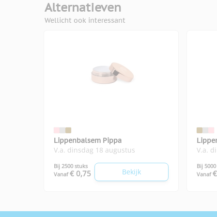
Alternatieven
Wellicht ook interessant
Lippenbalsem Pippa
Lippe
V.a. dinsdag 18 augustus
V.a. d
Bij 2500 stuks
Bij 5000
Bekijk
€ 0,75
€
Vanaf
Vanaf