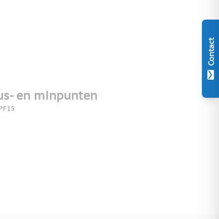
Contact
us- en minpunten
PF15