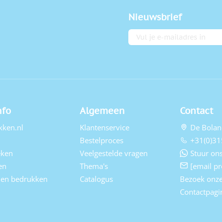
Nieuwsbrief
E-mailadres
nfo
Algemeen
Contact
kken.nl
Klantenservice
De Bolan
Bestelproces
+31(0)31
eken
Veelgestelde vragen
Stuur ons
en
Thema's
[email pr
elen bedrukken
Catalogus
Bezoek onz
Contactpagi