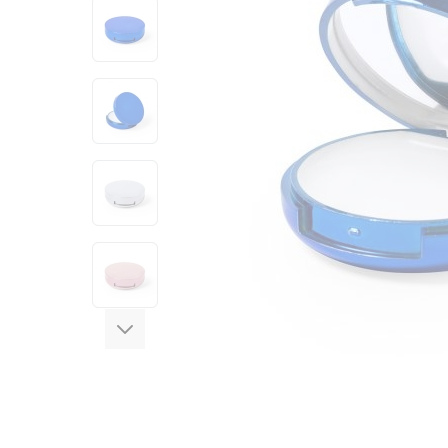
View larger image
View larger image
View larger image
View larger image
View larger image