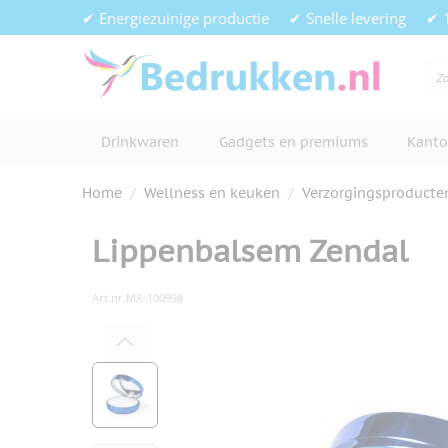
Ga naar de inhoud
✔ Energiezuinige productie
✔ Snelle levering
✔ 
Drinkwaren
Gadgets en premiums
Kanto
Home
/
Wellness en keuken
/
Verzorgingsproducte
Lippenbalsem Zendal
Art.nr.
MA-100998
Hoofdafbeelding
Klik om afbeelding op volledig s
View larger image