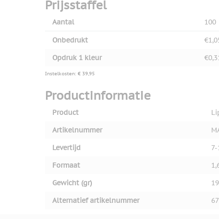
Prijsstaffel
Aantal
100
Onbedrukt
€1,0
Opdruk 1 kleur
€0,3
Instelkosten: € 39,95
Productinformatie
Product
Li
Artikelnummer
M
Levertijd
7-
Formaat
1,
Gewicht (gr)
19
Alternatief artikelnummer
67