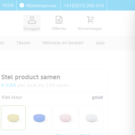
: 1654)
+31(0)315-200 010
Klantenservice
View quote, Quote is empty
Bekijk winkelwagen, Wi
Inloggen
Offertes
Winkelwagen
ren
Tassen
Wellness en keuken
Sale
Stel product samen
€ 0,88
per stuk bij 250 stuks
Kies kleur
goud