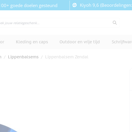
Kiyoh 9,6 (Beoordelingen
100+ goede doelen gesteund
or
Kleding en caps
Outdoor en vrije tijd
Schrijfwa
n
/
Lippenbalsems
/
Lippenbalsem Zendal
cherm te bekijken