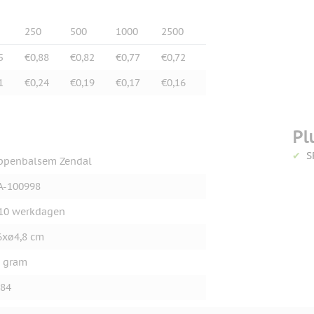
250
500
1000
2500
5
€0,88
€0,82
€0,77
€0,72
1
€0,24
€0,19
€0,17
€0,16
Pl
S
ppenbalsem Zendal
A-100998
10 werkdagen
6xø4,8 cm
 gram
84