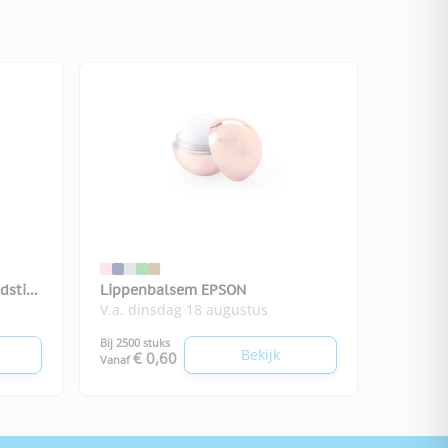
dstick
Lippenbalsem EPSON
V.a. dinsdag 18 augustus
Bij 2500 stuks
Bekijk
€ 0,60
Vanaf