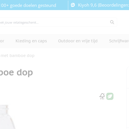
Kiyoh 9,6 (Beoordelingen
100+ goede doelen gesteund
or
Kleding en caps
Outdoor en vrije tijd
Schrijfwa
s met bamboe dop
mboe dop
cherm te bekijken