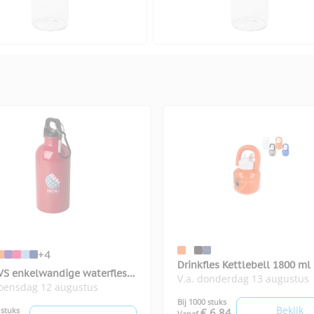
+4
Drinkfles Kettlebell 1800 ml
VS enkelwandige waterfles
V.a. donderdag 13 augustus
woensdag 12 augustus
n 400 ml
Bij 1000 stuks
Bekijk
 stuks
€ 6,84
Vanaf