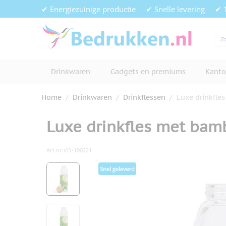
Ga naar de inhoud
✔ Energiezuinige productie
✔ Snelle levering
✔ 
Drinkwaren
Gadgets en premiums
Kanto
Home
/
Drinkwaren
/
Drinkflessen
/
Luxe drinkfle
Luxe drinkfles met ba
Art.nr.
VO-100221
Hoofdafbeelding
Klik om afbeelding op volledig s
View larger image
View larger image