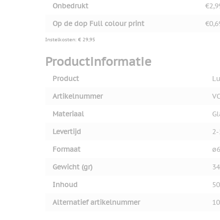
Onbedrukt
€2,9
Op de dop Full colour print
€0,6
Instelkosten: € 29,95
Productinformatie
Product
Lu
Artikelnummer
V
Materiaal
Gl
Levertijd
2-
Formaat
ø6
Gewicht (gr)
34
Inhoud
50
Alternatief artikelnummer
10