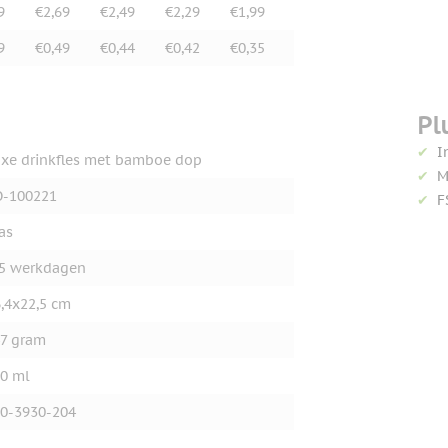
9
€2,69
€2,49
€2,29
€1,99
9
€0,49
€0,44
€0,42
€0,35
Pl
I
xe drinkfles met bamboe dop
M
O-100221
F
as
5 werkdagen
,4x22,5 cm
7 gram
0 ml
0-3930-204