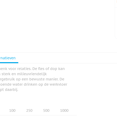
rnatieven
nk voor relaties. De fles of dop kan
sterk en milieuvriendelijk
tergebruik op een bewuste manier. De
ldoende water drinken op de werkvloer
pt daarbij.
100
250
500
1000