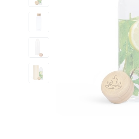
View larger image
View larger image
View larger image