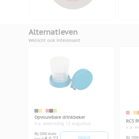
Alternatieven
Wellicht ook interessant
Opvouwbare drinkbeker
RCS R
V.a. woensdag 12 augustus
V.a. 
Orego
Bij 2500 stuks
Bekijk
Bij 1000
€ 0,72
Vanaf