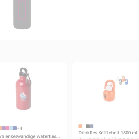
+4
Drinkfles Kettlebell 1800 ml
VS enkelwandige waterfles
V.a. donderdag 13 augustus