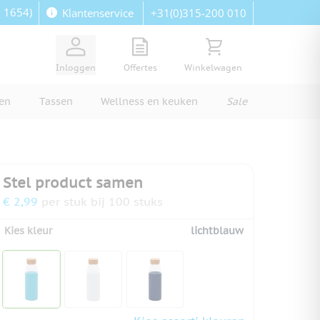
: 1654)
+31(0)315-200 010
Klantenservice
View quote, Quote is empty
Bekijk winkelwagen, Wi
Inloggen
Offertes
Winkelwagen
ren
Tassen
Wellness en keuken
Sale
Stel product samen
€ 2,99
per stuk bij 100 stuks
Kies kleur
lichtblauw