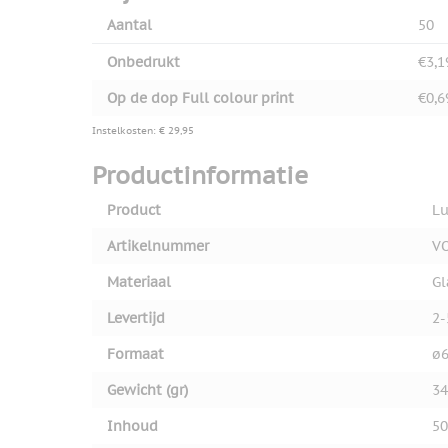
Aantal
50
Onbedrukt
€3,1
Op de dop Full colour print
€0,6
Instelkosten: € 29,95
Productinformatie
Product
Lu
Artikelnummer
V
Materiaal
Gl
Levertijd
2-
Formaat
ø6
Gewicht (gr)
34
Inhoud
50