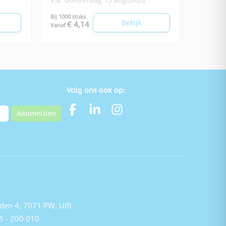
Bij 1000 stuks
Bekijk
€ 4,14
Vanaf
Volg ons ook op:
Aanmelden
den 4, 7071 PW, Ulft
5 - 200 010