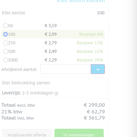
Kies assorti kleuren
Kies aantal
100
50
€ 3,19
100
€ 2,99
Bespaar 6%
250
€ 2,79
Bespaar 13%
500
€ 2,49
Bespaar 22%
1000
€ 2,29
Bespaar 28%
Afwijkend aantal
Stel bedrukking samen
Levertijd:
2-5 werkdagen
Totaal
€ 299,00
excl. btw
21% btw
€ 62,79
Totaal
€ 361,79
incl. btw
Vrijblijvende offerte
In winkelwagen