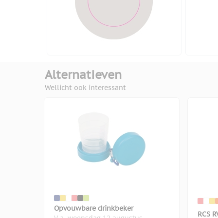
Alternatieven
Wellicht ook interessant
Opvouwbare drinkbeker
RCS R
V.a. woensdag 12 augustus