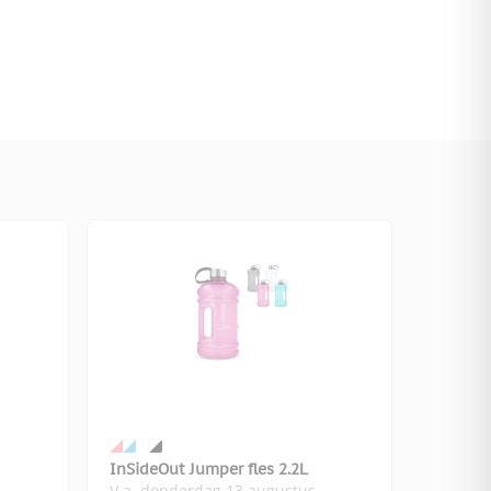
InSideOut Jumper fles 2.2L
V.a. donderdag 13 augustus