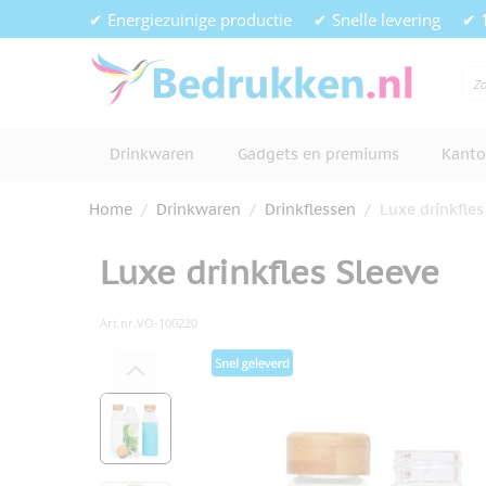
Ga naar de inhoud
✔ Energiezuinige productie
✔ Snelle levering
✔ 
Drinkwaren
Gadgets en premiums
Kanto
Home
/
Drinkwaren
/
Drinkflessen
/
Luxe drinkfles
Luxe drinkfles Sleeve
Art.nr.
VO-100220
Hoofdafbeelding
Klik om afbeelding op volledig s
View larger image