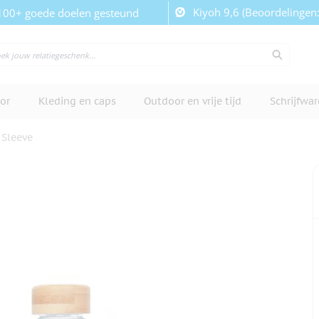
Kiyoh 9,6 (Beoordelingen
100+ goede doelen gesteund
or
Kleding en caps
Outdoor en vrije tijd
Schrijfwa
 Sleeve
cherm te bekijken