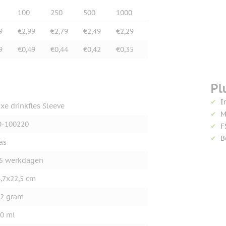
100
250
500
1000
9
€2,99
€2,79
€2,49
€2,29
9
€0,49
€0,44
€0,42
€0,35
Pl
I
xe drinkfles Sleeve
M
O-100220
F
B
as
5 werkdagen
,7x22,5 cm
2 gram
0 ml