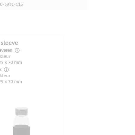
0-3931-113
 sleeve
averen
 kleur
25 x 70 mm
k
 kleur
25 x 70 mm