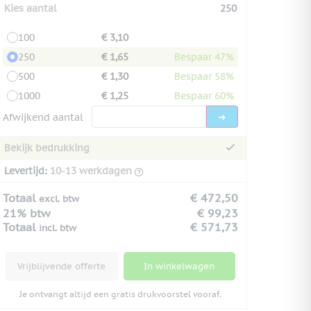
Kies aantal
250
100
€ 3,10
250
€ 1,65
Bespaar 47%
500
€ 1,30
Bespaar 58%
1000
€ 1,25
Bespaar 60%
Afwijkend aantal
Bekijk bedrukking
Levertijd:
10-13 werkdagen
Totaal
€ 472,50
excl. btw
21% btw
€ 99,23
Totaal
€ 571,73
incl. btw
Vrijblijvende offerte
In winkelwagen
Je ontvangt altijd een gratis drukvoorstel vooraf.