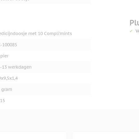
Pl
V
dicijndoosje met 10 Compli'mints
-100085
pier
-13 werkdagen
9x9,5x1,4
 gram
15