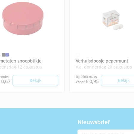
metalen snoepblikje
Verhuisdoosje pepermunt
woensdag 12 augustus
V.a. donderdag 20 augustus
 stuks
Bij 2500 stuks
Bekijk
Bekijk
 0,67
€ 0,95
Vanaf
Nieuwsbrief
E-mailadres