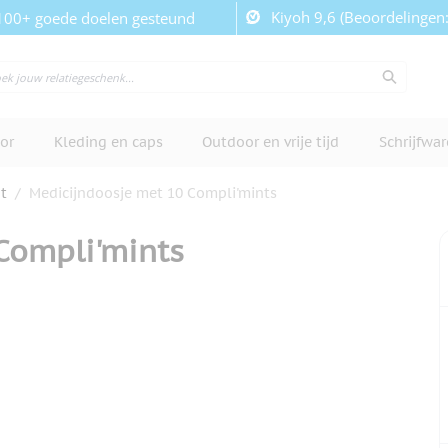
Kiyoh 9,6 (Beoordelingen
100+ goede doelen gesteund
or
Kleding en caps
Outdoor en vrije tijd
Schrijfwa
t
/
Medicijndoosje met 10 Compli'mints
Compli'mints
cherm te bekijken