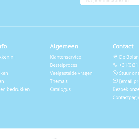
nfo
Algemeen
Contact
kken.nl
Klantenservice
De Bolan
Bestelproces
+31(0)31
eken
Veelgestelde vragen
Stuur ons
en
Thema's
[email pr
elen bedrukken
Catalogus
Bezoek onz
Contactpagi