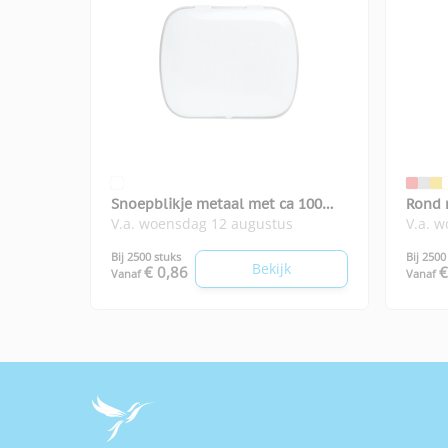
Snoepblikje metaal met ca 100
Rond 
V.a. woensdag 12 augustus
V.a. 
suikervrije mintjes
Bij 2500 stuks
Bij 2500
Bekijk
€ 0,86
€
Vanaf
Vanaf