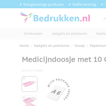
Ga naar de inhoud
✔ Energiezuinige productie
✔ Snelle levering
✔ 
Drinkwaren
Gadgets en premiums
Kanto
Home
/
Gadgets en premiums
/
Snoep
/
Pepermun
Medicijndoosje met 10 
Art.nr.
PC-100085
Hoofdafbeelding
Klik om afbeelding op volledig s
View larger image
View larger image