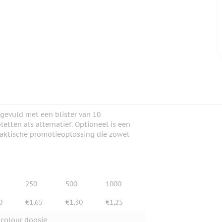
 gevuld met een blister van 10
etten als alternatief. Optioneel is een
 praktische promotieoplossing die zowel
250
500
1000
0
€1,65
€1,30
€1,25
 colour doosje