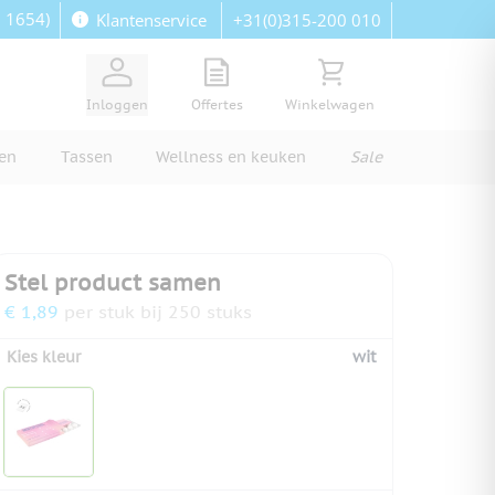
: 1654)
+31(0)315-200 010
Klantenservice
View quote, Quote is empty
Bekijk winkelwagen, Wi
Inloggen
Offertes
Winkelwagen
ren
Tassen
Wellness en keuken
Sale
Stel product samen
€ 1,89
per stuk bij 250 stuks
Kies kleur
wit