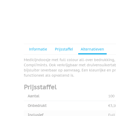
Informatie
Prijsstaffel
Alternatieven
Medicijndoosje met full colour all-over bedrukking,
Compli'mints. Ook verkrijgbaar met druivensuikertabl
bijsluiter leverbaar op aanvraag. Een kleurrijke en
functioneel als opvallend is.
Prijsstaffel
Aantal
100
Onbedrukt
€3,1
Inclusief
Full