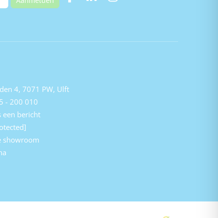
Aanmelden
den 4, 7071 PW, Ulft
5 - 200 010
 een bericht
otected]
e showroom
na