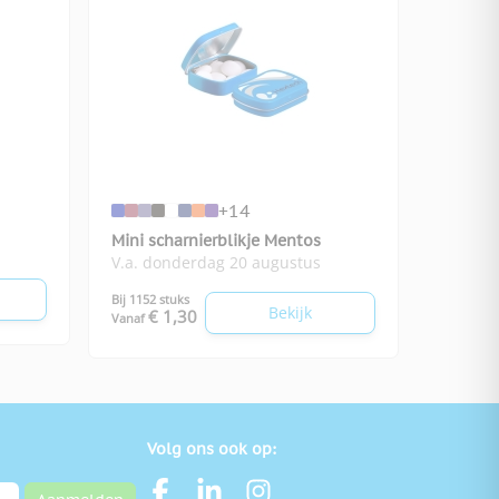
+14
Mini scharnierblikje Mentos
V.a. donderdag 20 augustus
Bij 1152 stuks
Bekijk
€ 1,30
Vanaf
Volg ons ook op: