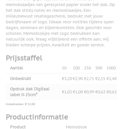
memoblaadjes van gerecycled papier onder het dak. Op
het dak sticky notes en memoblaadjes. Een
milieubewust relatiegeschenk, bedrukt met jouw
bedrijfsnaam of logo. Ideaal voor notities tijdens open
dagen, seminars en bijeenkomsten. Ook geschikt voor
scholen. Memoblokjes met logo bedrukken kan
natuurlijk ook. Vraag vrijblijvend een offerte aan; wij
bieden scherpe prijzen, kwaliteit en goede service.
Prijsstaffel
Aantal
50
100
250
500
1000
Onbedrukt
€3,20
€2,90
€2,71
€2,55
€2,48
Opdruk dak Digitaal
€1,02
€1,00
€0,99
€0,62
€0,62
label 0-25cm²
Instelkosten: € 52,00
Productinformatie
Product
Memoblok