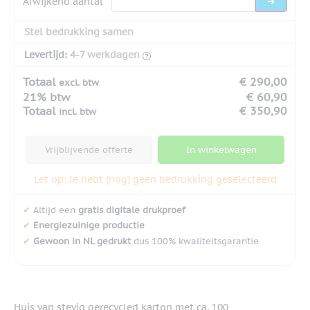
Afwijkend aantal
Stel bedrukking samen
Levertijd:
4-7 werkdagen
Totaal
€ 290,00
excl. btw
21% btw
€ 60,90
Totaal
€ 350,90
incl. btw
Vrijblijvende offerte
In winkelwagen
Let op: Je hebt (nog) geen bedrukking geselecteerd
✔
Altijd een
gratis digitale drukproef
✔
Energiezuinige productie
✔
Gewoon in NL gedrukt
dus 100% kwaliteitsgarantie
Huis van stevig gerecycled karton met ca. 100