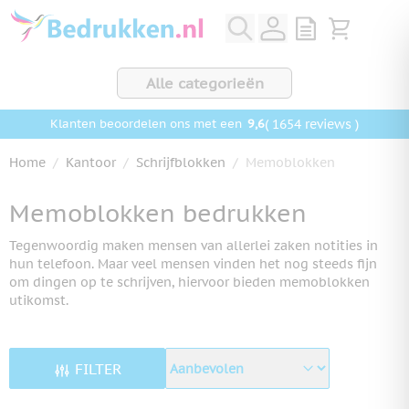
Ga naar de inhoud
View quote, Q
Bekijk wink
Alle categorieën
9,6
( 1654 reviews )
Klanten beoordelen ons met een
Home
/
Kantoor
/
Schrijfblokken
/
Memoblokken
Memoblokken bedrukken
Tegenwoordig maken mensen van allerlei zaken notities in
hun telefoon. Maar veel mensen vinden het nog steeds fijn
om dingen op te schrijven, hiervoor bieden memoblokken
utikomst.
FILTER