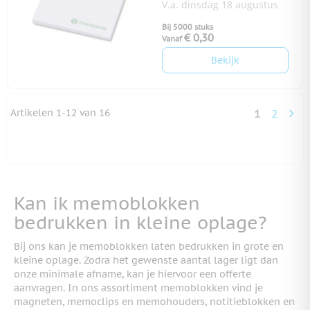
V.a. dinsdag 18 augustus
Bij 5000 stuks
€ 0,30
Vanaf
Bekijk
Artikelen
1
-
12
van
16
1
2
U lees mo
Pagina
Kan ik memoblokken
bedrukken in kleine oplage?
Bij ons kan je memoblokken laten bedrukken in grote en
kleine oplage. Zodra het gewenste aantal lager ligt dan
onze minimale afname, kan je hiervoor een offerte
aanvragen. In ons assortiment memoblokken vind je
magneten, memoclips en memohouders, notitieblokken en