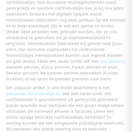
notitieboekjes. Ook duurzame relatiegeschenken zoals
gerecyclede en bamboe notitieboekjes kan je bij ons laten
bedrukken. Ondanks het digitale tijdperk wordt
memoblokken bedrukken nog vaak gedaan. Op elk kantoor
en in ieder klaslokaal zijn er wel een aantal te vinden.
Omdat deze artikelen veel gebruikt worden, zijn ze ook
uitstekend te gebruiken om je naamsbekendheid te
vergroten. Memoblokken bedrukken wij geheel naar jouw
wens. Van bedrukte cliphouders tot zelfklevende
memoblokjes. Memoblokken kunnen ook ingezet worden
als give-aways. Maak een leuke combi set met
eco pennen
,
metalen pennen, stylus pennen, Parker pennen of onze
Senator pennen. We kunnen pennen bedrukken in onze
drukkerij of we laten de pennen graveren naar wens.
Een populair artikel in ons brede assortiment is het
gekleurde notitieboekje A5
met een harde cover. Het
notitieboekje is geproduceerd uit gerecycled gelinieerd
papier. Geschikt voor bedrijven die een groen imago willen
uitstralen. De minimale afname is 50 stuks. Liever een
kleine oplage bedrukte notitieboekjes bestellen? In
overleg kunnen we een aangepaste prijsopgave toesturen.
Wij hanteren een snelle levering voor de bedrukte