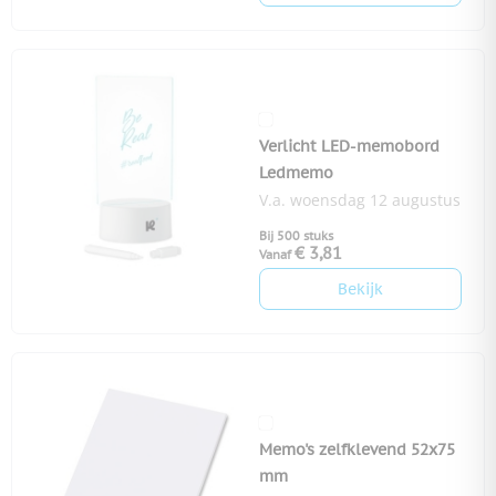
Verlicht LED-memobord
Ledmemo
V.a. woensdag 12 augustus
Bij 500 stuks
€ 3,81
Vanaf
Bekijk
Memo's zelfklevend 52x75
mm