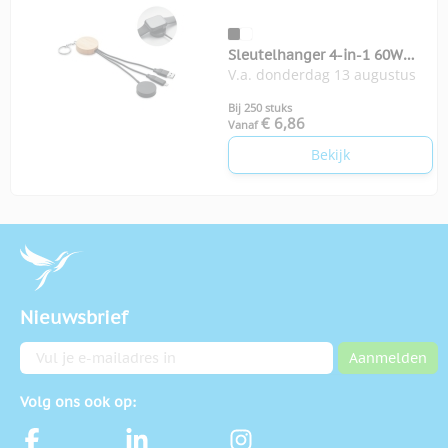
Sleutelhanger 4-in-1 60W
V.a. donderdag 13 augustus
kabel
Bij 250 stuks
€ 6,86
Vanaf
Bekijk
Nieuwsbrief
E-mailadres
Aanmelden
Volg ons ook op: