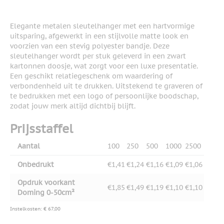
Elegante metalen sleutelhanger met een hartvormige
uitsparing, afgewerkt in een stijlvolle matte look en
voorzien van een stevig polyester bandje. Deze
sleutelhanger wordt per stuk geleverd in een zwart
kartonnen doosje, wat zorgt voor een luxe presentatie.
Een geschikt relatiegeschenk om waardering of
verbondenheid uit te drukken. Uitstekend te graveren of
te bedrukken met een logo of persoonlijke boodschap,
zodat jouw merk altijd dichtbij blijft.
Prijsstaffel
Aantal
100
250
500
1000
2500
Onbedrukt
€1,41
€1,24
€1,16
€1,09
€1,06
Opdruk voorkant
€1,85
€1,49
€1,19
€1,10
€1,10
Doming 0-50cm²
Instelkosten: € 67,00