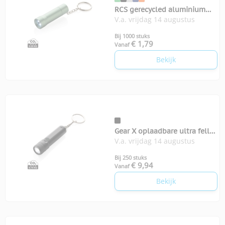
RCS gerecycled aluminium
V.a. vrijdag 14 augustus
sleutelhanger zaklamp Flash
Bij 1000 stuks
€ 1,79
Vanaf
Bekijk
Gear X oplaadbare ultra felle
V.a. vrijdag 14 augustus
zaklamp
Bij 250 stuks
€ 9,94
Vanaf
Bekijk