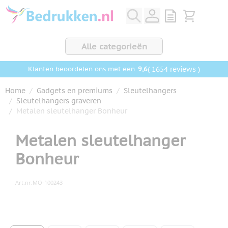
Ga naar de inhoud
View quote, Q
Bekijk wink
Alle categorieën
9,6
( 1654 reviews )
Klanten beoordelen ons met een
Home
/
Gadgets en premiums
/
Sleutelhangers
/
Sleutelhangers graveren
/
Metalen sleutelhanger Bonheur
Metalen sleutelhanger
Bonheur
Art.nr.
MO-100243
Hoofdafbeelding
Klik om afbeelding op volledig scherm te bekijken