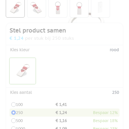
View larger image
View larger image
View larger image
View larger image
View larger
Stel product samen
€ 1,24
per stuk bij 250 stuks
Kies kleur
rood
Kies aantal
250
100
€ 1,41
250
€ 1,24
Bespaar 12%
500
€ 1,16
Bespaar 18%
1000
€ 1,09
Bespaar 23%