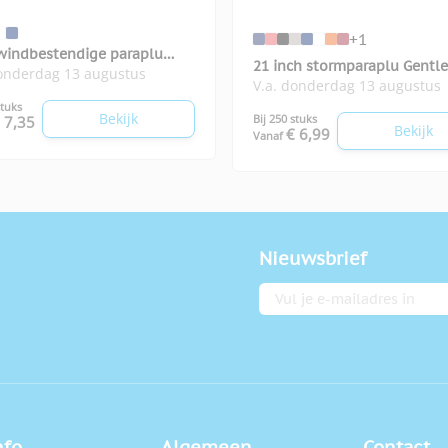
+1
windbestendige paraplu
21 inch stormparaplu Gentl
donderdag 13 augustus
Quay
V.a. donderdag 13 augustus
stuks
Bekijk
Bij 250 stuks
 7,35
Bekijk
€ 6,99
Vanaf
Nieuwsbrief
E-mailadres
nfo
Algemeen
Contact