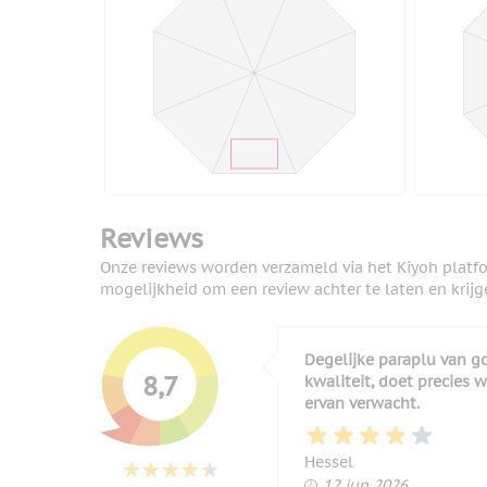
Reviews
Onze reviews worden verzameld via het Kiyoh platf
mogelijkheid om een review achter te laten en krijg
Degelijke paraplu van g
8,7
kwaliteit, doet precies w
ervan verwacht.
Hessel
12 juni 2026
12 jun 2026