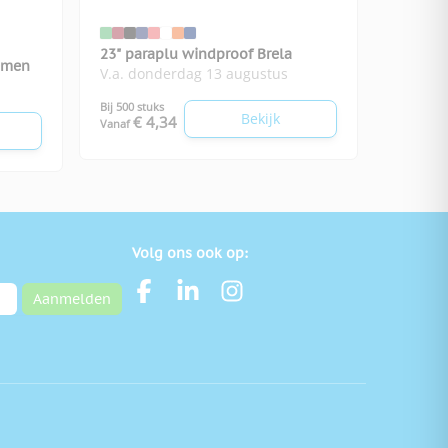
23" paraplu windproof Brela
emen
V.a. donderdag 13 augustus
Bij 500 stuks
Bekijk
€ 4,34
Vanaf
Volg ons ook op:
Aanmelden