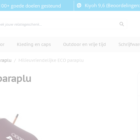
Kiyoh 9,6 (Beoordelingen
100+ goede doelen gesteund
or
Kleding en caps
Outdoor en vrije tijd
Schrijfwa
raplu
/
Milieuvriendelijke ECO paraplu
paraplu
cherm te bekijken