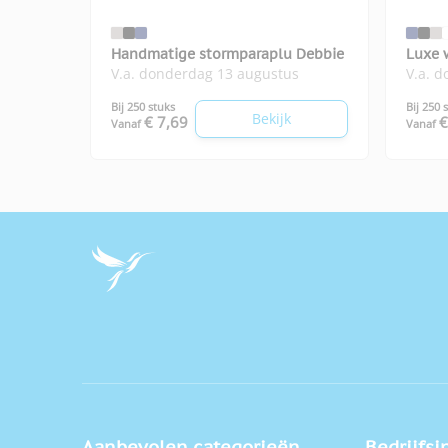
Handmatige stormparaplu Debbie
Luxe 
V.a. donderdag 13 augustus
V.a. 
New 
Bij 250 stuks
Bij 250 
Bekijk
€ 7,69
€
Vanaf
Vanaf
Aanbevolen categorieën
Bedrijfsi