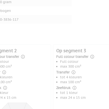
0 gram
ebogen
0-3836-117
gment 2
Op segment 3
our transfer
Full colour transfer
colour
Full colour
300 cm²
max 300 cm²
r
Transfer
 kleuren
tot 4 kleuren
100 cm²
max 100 cm²
k
Zeefdruk
 kleur
tot 1 kleur
4 x 15 cm
max 24 x 15 cm