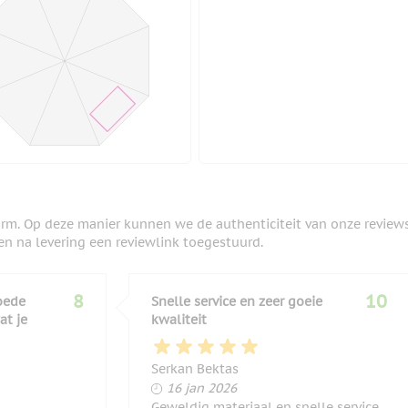
orm. Op deze manier kunnen we de authenticiteit van onze review
en na levering een reviewlink toegestuurd.
8
10
oede
Snelle service en zeer goeie
at je
kwaliteit
Serkan Bektas
16 januari 2026
16 jan 2026
Geweldig materiaal en snelle service,