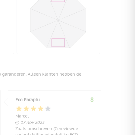
s garanderen. Alleen klanten hebben de
8
Eco Paraplu
Marcel
17 november 2023
17 nov 2023
Zoals omschreven (Gereviewde
variant: Milieuvriendelijke ECO