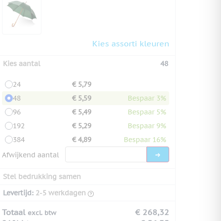
Kies assorti kleuren
Kies aantal
48
24
€ 5,79
48
€ 5,59
Bespaar 3%
96
€ 5,49
Bespaar 5%
192
€ 5,29
Bespaar 9%
384
€ 4,89
Bespaar 16%
Afwijkend aantal
Stel bedrukking samen
Levertijd:
2-5 werkdagen
Totaal
€ 268,32
excl. btw