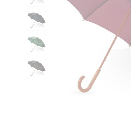
View larger image
View larger image
View larger image