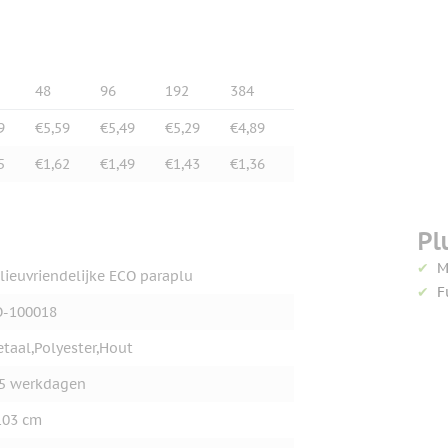
48
96
192
384
9
€5,59
€5,49
€5,29
€4,89
5
€1,62
€1,49
€1,43
€1,36
Pl
M
lieuvriendelijke ECO paraplu
F
O-100018
taal,Polyester,Hout
5 werkdagen
103 cm