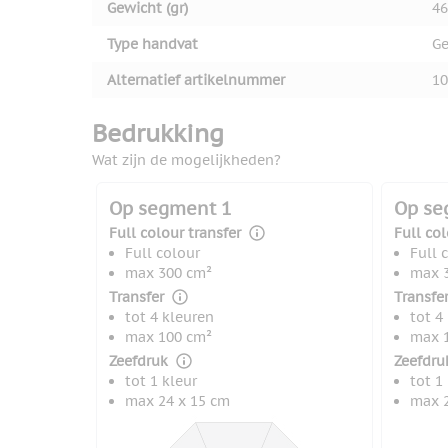
Gewicht (gr)
46
Type handvat
G
Alternatief artikelnummer
10
Bedrukking
Wat zijn de mogelijkheden?
Op segment 1
Op se
Full colour transfer
Full col
Full colour
Full 
max 300 cm²
max 
Transfer
Transfe
tot 4 kleuren
tot 4
max 100 cm²
max 
Zeefdruk
Zeefdru
tot 1 kleur
tot 1
max 24 x 15 cm
max 2