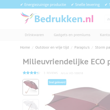
Ga naar de inhoud
✔ Energiezuinige productie
✔ Snelle levering
✔ 
Drinkwaren
Gadgets en premiums
Kanto
Home
/
Outdoor en vrije tijd
/
Paraplu's
/
Storm pa
Milieuvriendelijke ECO 
3
REVIEWS
Art.nr.
VO-100018
Hoofdafbeelding
Klik om afbeelding op volledig s
View larger image
View larger image