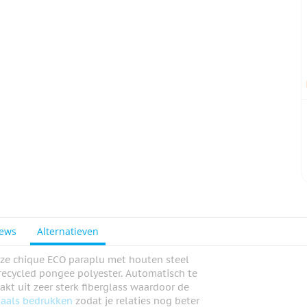
iews
Alternatieven
ze chique ECO paraplu met houten steel
ecycled pongee polyester. Automatisch te
kt uit zeer sterk fiberglass waardoor de
jaals bedrukken
zodat je relaties nog beter