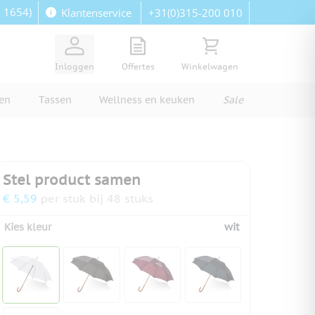
: 1654)
+31(0)315-200 010
Klantenservice
View quote, Quote is empty
Bekijk winkelwagen, Wi
Inloggen
Offertes
Winkelwagen
ren
Tassen
Wellness en keuken
Sale
Stel product samen
€ 5,59
per stuk bij 48 stuks
Kies kleur
wit