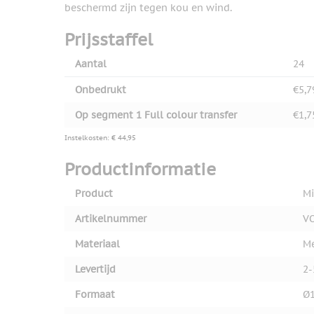
beschermd zijn tegen kou en wind.
Prijsstaffel
Aantal
24
Onbedrukt
€5,7
Op segment 1 Full colour transfer
€1,7
Instelkosten: € 44,95
Productinformatie
Product
Mi
Artikelnummer
V
Materiaal
Me
Levertijd
2-
Formaat
Ø