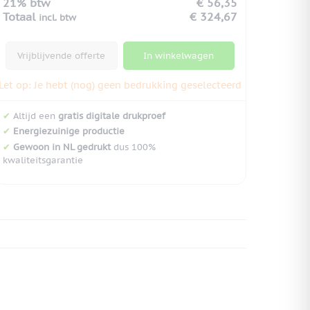
21% btw
€ 56,35
Totaal
€ 324,67
incl. btw
Vrijblijvende offerte
In winkelwagen
Let op: Je hebt (nog) geen bedrukking geselecteerd
✔
Altijd een
gratis digitale drukproef
✔
Energiezuinige productie
✔
Gewoon in NL gedrukt
dus 100%
kwaliteitsgarantie