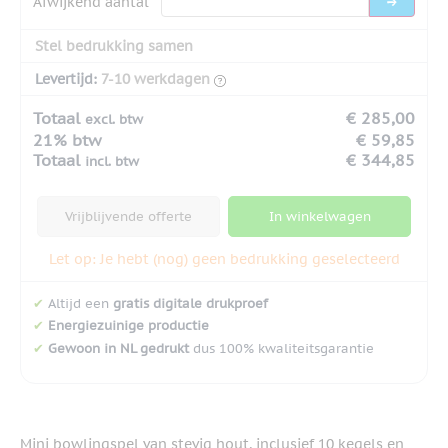
Afwijkend aantal
Stel bedrukking samen
Levertijd:
7-10 werkdagen
Totaal
€ 285,00
excl. btw
21% btw
€ 59,85
Totaal
€ 344,85
incl. btw
Vrijblijvende offerte
In winkelwagen
Let op: Je hebt (nog) geen bedrukking geselecteerd
✔
Altijd een
gratis digitale drukproef
✔
Energiezuinige productie
✔
Gewoon in NL gedrukt
dus 100% kwaliteitsgarantie
Mini bowlingspel van stevig hout, inclusief 10 kegels en