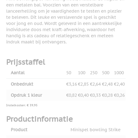
een metalen bal. Voorzien van een verstelbare
lanceerhelling om je vaardigheden te testen en plezier
te beleven. Dit leuke en verslavende spel is geschikt
voor jong en oud. Wordt geleverd in een aantrekkelijke
individuele doos met kraft-afwerking, waardoor het
handig is als cadeau of relatiegeschenk en meteen
indruk maakt bij ontvangers.
Prijsstaffel
Aantal
50
100
250
500
1000
Onbedrukt
€3,16
€2,85
€2,64
€2,48
€2,40
Opdruk 1 kleur
€0,82
€0,40
€0,33
€0,28
€0,26
Instelkosten: € 39,95
Productinformatie
Product
Minispel bowling Strike