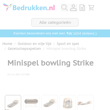
Ga naar de inhoud
View quote, Q
Bekijk wink
Alle categorieën
9,6
( 1654 reviews )
Klanten beoordelen ons met een
Home
/
Outdoor en vrije tijd
/
Sport en spel
/
Gezelschapsspellen
/
Minispel bowling Strike
Minispel bowling Strike
Art.nr.
MA-101496
Hoofdafbeelding
Klik om afbeelding op volledig scherm te bekijken
View larger image
View larger image
View larger image
View larger image
View larger