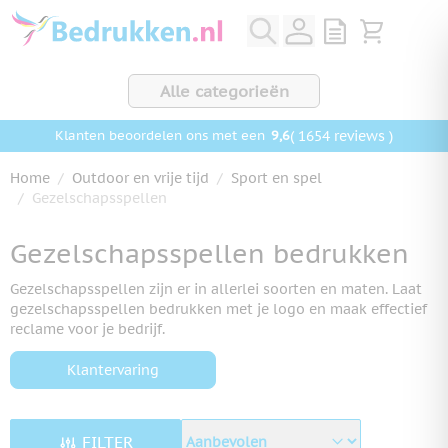
Ga naar de inhoud
View quote, Q
Bekijk wink
Alle categorieën
9,6
( 1654 reviews )
Klanten beoordelen ons met een
Home
/
Outdoor en vrije tijd
/
Sport en spel
/
Gezelschapsspellen
Gezelschapsspellen bedrukken
Gezelschapsspellen zijn er in allerlei soorten en maten. Laat
gezelschapsspellen bedrukken met je logo en maak effectief
reclame voor je bedrijf.
Klantervaring
FILTER