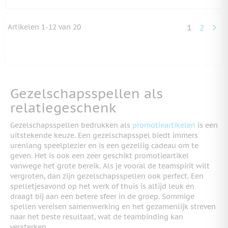
Artikelen
1
-
12
van
20
1
2
U lees mo
Pagina
Gezelschapsspellen als
relatiegeschenk
Gezelschapsspellen bedrukken als
promotieartikelen
is een
uitstekende keuze. Een gezelschapsspel biedt immers
urenlang speelplezier en is een gezellig cadeau om te
geven. Het is ook een zeer geschikt promotieartikel
vanwege het grote bereik. Als je vooral de teamspirit wilt
vergroten, dan zijn gezelschapsspellen ook perfect. Een
spelletjesavond op het werk of thuis is altijd leuk en
draagt bij aan een betere sfeer in de groep. Sommige
spellen vereisen samenwerking en het gezamenlijk streven
naar het beste resultaat, wat de teambinding kan
versterken.