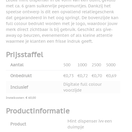
Leuke mint dispenser in de vorm van een duim, gevuld
met ca. 6 gram suikervrije pepermuntjes. Dankzij het
speelse ontwerp is dit een opvallend relatiegeschenk
dat gegarandeerd in het oog springt. De bovenzijde kan
full colour bedrukt worden met je logo, waardoor jouw
merk direct zichtbaar is bij gebruik. Geschikt als give-
away op beurzen, evenementen of als kleine attentie
waarmee je klanten een frisse indruk geeft.
Prijsstaffel
Aantal
500
1000
2500
5000
Onbedrukt
€0,73
€0,72
€0,70
€0,69
Digitale full colour
Inclusief
voorzijde
Instelkosten: € 60,00
Productinformatie
Mint dispenser ivv een
Product
duimpje