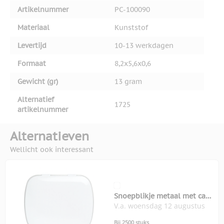
Artikelnummer
PC-100090
Materiaal
Kunststof
Levertijd
10-13 werkdagen
Formaat
8,2x5,6x0,6
Gewicht (gr)
13 gram
Alternatief
1725
artikelnummer
Alternatieven
Wellicht ook interessant
Snoepblikje metaal met ca
V.a. woensdag 12 augustus
100 suikervrije mintjes
Bij 2500 stuks