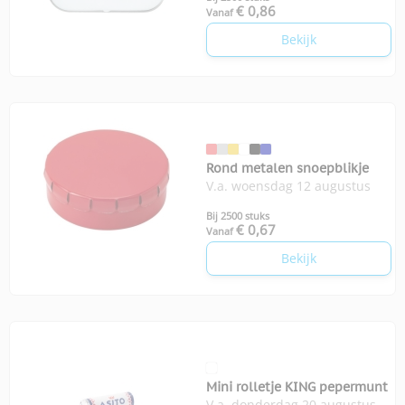
€ 0,86
Vanaf
Bekijk
Rond metalen snoepblikje
V.a. woensdag 12 augustus
Bij 2500 stuks
€ 0,67
Vanaf
Bekijk
Mini rolletje KING pepermunt
V.a. donderdag 20 augustus