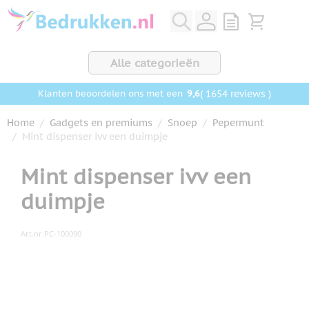
Ga naar de inhoud
View quote, Q
Bekijk wink
Alle categorieën
9,6
( 1654 reviews )
Klanten beoordelen ons met een
Home
/
Gadgets en premiums
/
Snoep
/
Pepermunt
/
Mint dispenser ivv een duimpje
Mint dispenser ivv een
duimpje
Art.nr.
PC-100090
Hoofdafbeelding
Klik om afbeelding op volledig scherm te bekijken