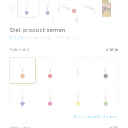
View larger image
View larger image
View larger image
View larger ima
View la
Stel product samen
€ 0,28
per stuk bij 1000 stuks
Kies kleur
oranje
Kies assorti kleuren
Kies aantal
1000