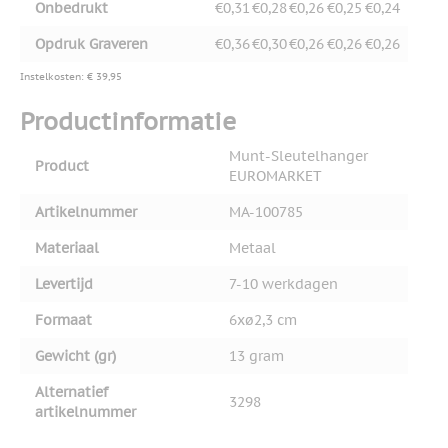
Onbedrukt
€0,31
€0,28
€0,26
€0,25
€0,24
Opdruk Graveren
€0,36
€0,30
€0,26
€0,26
€0,26
Instelkosten: € 39,95
Productinformatie
Munt-Sleutelhanger
Product
EUROMARKET
Artikelnummer
MA-100785
Materiaal
Metaal
Levertijd
7-10 werkdagen
Formaat
6xø2,3 cm
Gewicht (gr)
13 gram
Alternatief
3298
artikelnummer