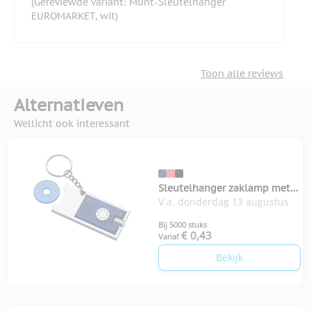
(Gereviewde variant: Munt-Sleutelhanger
EUROMARKET, wit)
Toon alle reviews
Alternatieven
Wellicht ook interessant
Sleutelhanger zaklamp met
V.a. donderdag 13 augustus
winkelwagenmunt
Bij 5000 stuks
€ 0,43
Vanaf
Bekijk