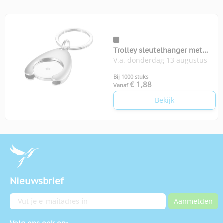
Trolley sleutelhanger met
V.a. donderdag 13 augustus
munthouder
Bij 1000 stuks
€ 1,88
Vanaf
Bekijk
Nieuwsbrief
E-mailadres
Aanmelden
Volg ons ook op: