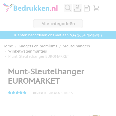
Ga naar de inhoud
View quote, Q
Bekijk wink
Alle categorieën
9,6
( 1654 reviews )
Klanten beoordelen ons met een
Home
/
Gadgets en premiums
/
Sleutelhangers
/
Winkelwagenmuntjes
/
Munt-Sleutelhanger EUROMARKET
Munt-Sleutelhanger
EUROMARKET
1
RECENSIE
Art.nr.
MA-100785
Hoofdafbeelding
Klik om afbeelding op volledig scherm te bekijken