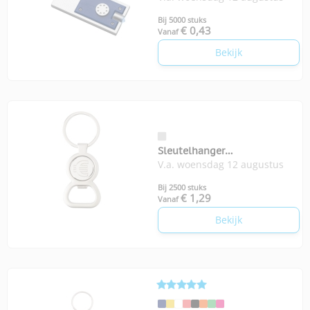
Bij 5000 stuks
€ 0,43
Vanaf
Bekijk
Sleutelhanger
V.a. woensdag 12 augustus
Winkelwagenmunt
Bij 2500 stuks
€ 1,29
Vanaf
Bekijk