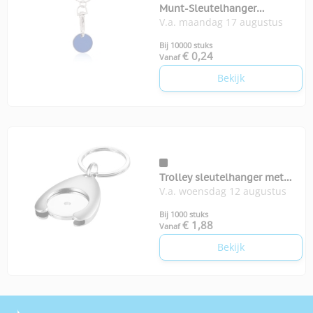
Munt-Sleutelhanger
V.a. maandag 17 augustus
EUROMARKET
Bij 10000 stuks
€ 0,24
Vanaf
Bekijk
Trolley sleutelhanger met
V.a. woensdag 12 augustus
munthouder
Bij 1000 stuks
€ 1,88
Vanaf
Bekijk