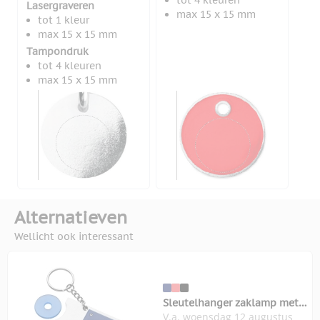
tot 4 kleuren
Lasergraveren
max 15 x 15 mm
tot 1 kleur
max 15 x 15 mm
Tampondruk
tot 4 kleuren
max 15 x 15 mm
Alternatieven
Wellicht ook interessant
Sleutelhanger zaklamp met
V.a. woensdag 12 augustus
winkelwagenmunt