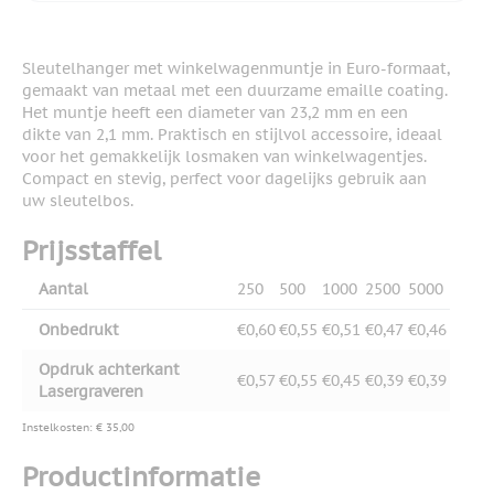
Sleutelhanger met winkelwagenmuntje in Euro-formaat,
gemaakt van metaal met een duurzame emaille coating.
Het muntje heeft een diameter van 23,2 mm en een
dikte van 2,1 mm. Praktisch en stijlvol accessoire, ideaal
voor het gemakkelijk losmaken van winkelwagentjes.
Compact en stevig, perfect voor dagelijks gebruik aan
uw sleutelbos.
Prijsstaffel
Aantal
250
500
1000
2500
5000
Onbedrukt
€0,60
€0,55
€0,51
€0,47
€0,46
Opdruk achterkant
€0,57
€0,55
€0,45
€0,39
€0,39
Lasergraveren
Instelkosten: € 35,00
Productinformatie