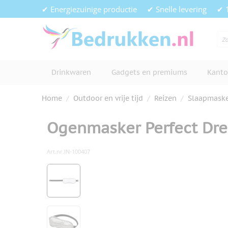
Ga naar de inhoud
✔ Energiezuinige productie
✔ Snelle levering
✔ 
Drinkwaren
Gadgets en premiums
Kanto
Home
/
Outdoor en vrije tijd
/
Reizen
/
Slaapmaske
Ogenmasker Perfect Dr
Art.nr.
IN-100407
Hoofdafbeelding
Klik om afbeelding op volledig s
View larger image
View larger image