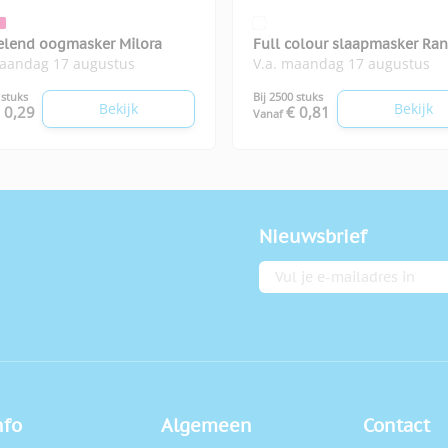
elend oogmasker Milora
Full colour slaapmasker Ran
maandag 17 augustus
V.a. maandag 17 augustus
 stuks
Bij 2500 stuks
Bekijk
Bekijk
 0,29
€ 0,81
Vanaf
Nieuwsbrief
E-mailadres
nfo
Algemeen
Contact