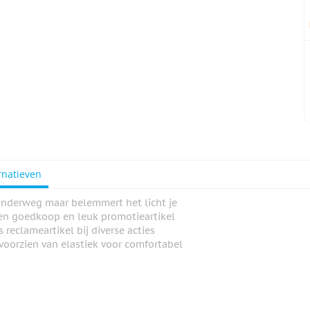
rnatieven
f onderweg maar belemmert het licht je
en goedkoop en leuk promotieartikel
reclameartikel bij diverse acties
voorzien van elastiek voor comfortabel