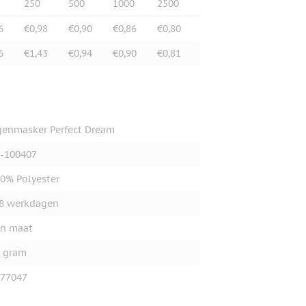
250
500
1000
2500
6
€0,98
€0,90
€0,86
€0,80
6
€1,43
€0,94
€0,90
€0,81
enmasker Perfect Dream
-100407
0% Polyester
8 werkdagen
n maat
 gram
77047