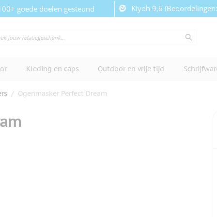
Kiyoh 9,6 (Beoordelingen
100+ goede doelen gesteund
or
Kleding en caps
Outdoor en vrije tijd
Schrijfwa
rs
/
Ogenmasker Perfect Dream
eam
cherm te bekijken