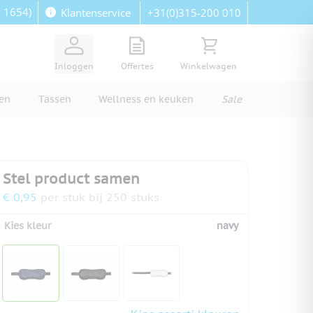
: 1654)
+31(0)315-200 010
Klantenservice
View quote, Quote is empty
Bekijk winkelwagen, Wi
Inloggen
Offertes
Winkelwagen
ren
Tassen
Wellness en keuken
Sale
Stel product samen
€ 0,95
per stuk bij 250 stuks
Kies kleur
navy