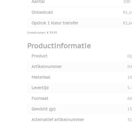
Aantal
100
Onbedrukt
€1,1
Opdruk 1 kleur transfer
€1,6
Instelkosten: € 39,95
Productinformatie
Product
Og
Artikelnummer
IN
Materiaal
10
Levertijd
5-
Formaat
éé
Gewicht (gr)
15
Alternatief artikelnummer
31