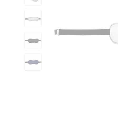
View larger image
View larger image
View larger image