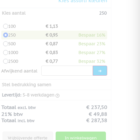
Kies assorti kleuren
Kies aantal
250
100
€ 1,13
250
€ 0,95
Bespaar 16%
500
€ 0,87
Bespaar 23%
1000
€ 0,83
Bespaar 27%
2500
€ 0,77
Bespaar 32%
Afwijkend aantal
Stel bedrukking samen
Levertijd:
5-8 werkdagen
Totaal
€ 237,50
excl. btw
21% btw
€ 49,88
Totaal
€ 287,38
incl. btw
Vrijblijvende offerte
In winkelwagen