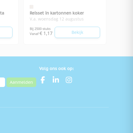
ta
Reisset in kartonnen koker
V.a. woensdag 12 augustus
Bij 2500 stuks
Bekijk
€ 1,17
Vanaf
Volg ons ook op:
Aanmelden